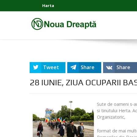
Harta
Tweet
Share
Share
28 IUNIE, ZIUA OCUPARII BA
Sute de oameni s-au
si tinutului Herta.
Organizatoric,
format de mai multe