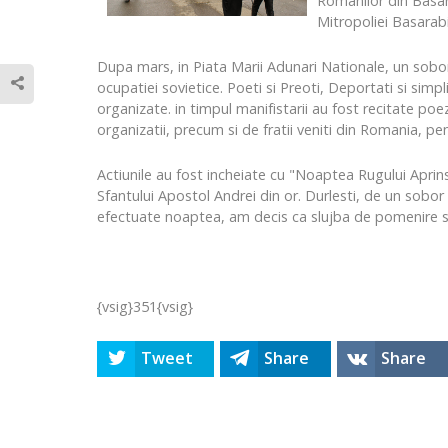
Romanilor din Basara
Mitropoliei Basarabi
Dupa mars, in Piata Marii Adunari Nationale, un sobor 
ocupatiei sovietice. Poeti si Preoti, Deportati si simp
organizate. in timpul manifistarii au fost recitate po
organizatii, precum si de fratii veniti din Romania, pent
Actiunile au fost incheiate cu "Noaptea Rugului Aprin
Sfantului Apostol Andrei din or. Durlesti, de un sobor
efectuate noaptea, am decis ca slujba de pomenire sa ai
{vsig}351{vsig}
Tweet
Share
Share