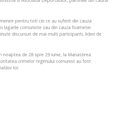
nistria si Asociatia Deportatilor, parohiile din cadrul
menire pentru toti cei ce au suferit din cauza
, in lagarile comuniste sau din cauza foametei
ute discursuri de mai multi participanti, lideri de
in noaptea de 28 spre 29 iunie, la Manastirea
ajoritatea crimelor regimului comunist au fost
tilor lor.