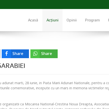
Acasă
Acțiuni
Opinii
Program
Share
Share
SARABIEI
 adunat marti, 28 iunie, in Piata Marii Adunari Nationale, pentru a
 Actiunile comemorative, incepute cu un mars in memoria victimelor r
 organizatii ca Miscarea National-Crestina Noua Dreapta, Asociatia