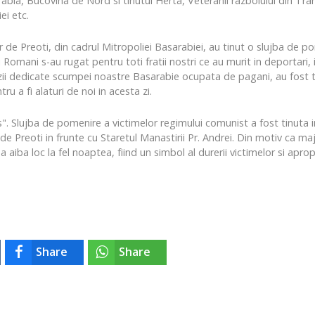
bia, Bucovina de Nord si tinutul Herta, Veteranii razboiului din Trans
ei etc.
de Preoti, din cadrul Mitropoliei Basarabiei, au tinut o slujba de po
li Romani s-au rugat pentru toti fratii nostri ce au murit in deportari
ezii dedicate scumpei noastre Basarabie ocupata de pagani, au fost tin
ru a fi alaturi de noi in acesta zi.
s". Slujba de pomenire a victimelor regimului comunist a fost tinuta 
 de Preoti in frunte cu Staretul Manastirii Pr. Andrei. Din motiv ca m
ba loc la fel noaptea, fiind un simbol al durerii victimelor si apropia
Share
Share