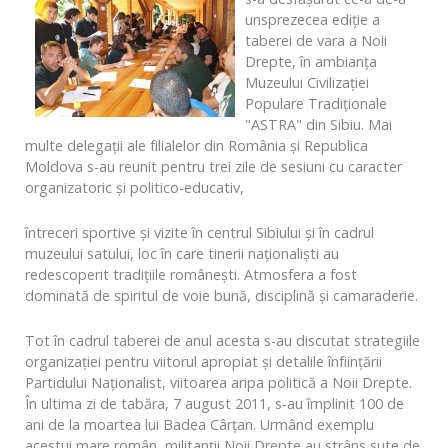
unsprezecea ediţie a
taberei de vara a Noii
Drepte, în ambianţa
Muzeului Civilizaţiei
Populare Tradiţionale
"ASTRA" din Sibiu. Mai
multe delegaţii ale filialelor din România şi Republica
Moldova s-au reunit pentru trei zile de sesiuni cu caracter
organizatoric şi politico-educativ,
întreceri sportive şi vizite în centrul Sibiului şi în cadrul
muzeului satului, loc în care tinerii naţionalişti au
redescoperit tradiţiile româneşti. Atmosfera a fost
dominată de spiritul de voie bună, disciplină şi camaraderie.
Tot în cadrul taberei de anul acesta s-au discutat strategiile
organizaţiei pentru viitorul apropiat şi detalile înfiinţării
Partidului Naţionalist, viitoarea aripa politică a Noii Drepte.
În ultima zi de tabăra, 7 august 2011, s-au împlinit 100 de
ani de la moartea lui Badea Cârţan. Urmând exemplu
acestui mare român, militanţii Noii Drepte au strâns sute de