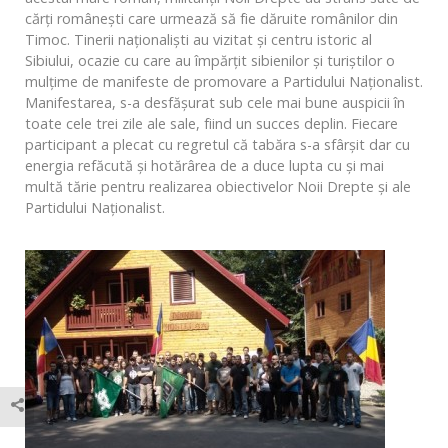
cărţi româneşti care urmează să fie dăruite românilor din
Timoc. Tinerii naţionalişti au vizitat şi centru istoric al
Sibiului, ocazie cu care au împărţit sibienilor şi turiştilor o
mulţime de manifeste de promovare a Partidului Naţionalist.
Manifestarea, s-a desfăşurat sub cele mai bune auspicii în
toate cele trei zile ale sale, fiind un succes deplin. Fiecare
participant a plecat cu regretul că tabăra s-a sfârşit dar cu
energia refăcută şi hotărârea de a duce lupta cu şi mai
multă tărie pentru realizarea obiectivelor Noii Drepte şi ale
Partidului Naţionalist.