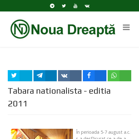
Tweet
Share
Share
Share
Share
Tabara nationalista - editia
2011
În perioada 5-7 august a.c.
s-a desfăşurat ce-a de-a