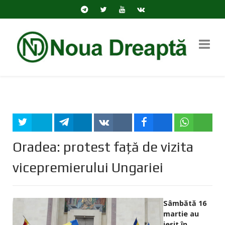
Tweet
Share
Share
Share
Share
Oradea: protest față de vizita
vicepremierului Ungariei
Sâmbătă 16
martie au
ieșit în