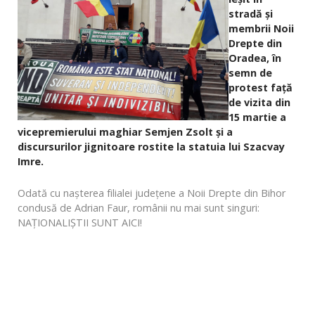
stradă și
membrii Noii
Drepte din
Oradea, în
semn de
protest față
de vizita din
15 martie a
vicepremierului maghiar Semjen Zsolt și a
discursurilor jignitoare rostite la statuia lui Szacvay
Imre.
Odată cu nașterea filialei județene a Noii Drepte din Bihor
condusă de Adrian Faur, românii nu mai sunt singuri:
NAȚIONALIȘTII SUNT AICI!