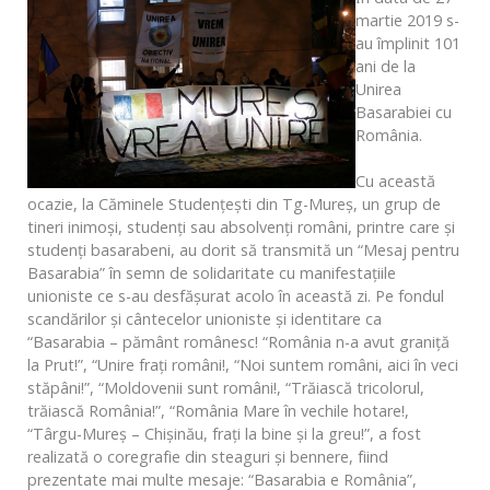
martie 2019 s-
au împlinit 101
ani de la
Unirea
Basarabiei cu
România.
Cu această
ocazie, la Căminele Studenţeşti din Tg-Mureş, un grup de
tineri inimoşi, studenţi sau absolvenţi români, printre care şi
studenţi basarabeni, au dorit să transmită un “Mesaj pentru
Basarabia” în semn de solidaritate cu manifestaţiile
unioniste ce s-au desfăşurat acolo în această zi. Pe fondul
scandărilor şi cântecelor unioniste şi identitare ca
“Basarabia – pământ românesc! “România n-a avut graniţă
la Prut!”, “Unire fraţi români!, “Noi suntem români, aici în veci
stăpâni!”, “Moldovenii sunt români!, “Trăiască tricolorul,
trăiască România!”, “România Mare în vechile hotare!,
“Târgu-Mureş – Chişinău, fraţi la bine şi la greu!”, a fost
realizată o coregrafie din steaguri şi bennere, fiind
prezentate mai multe mesaje: “Basarabia e România”,