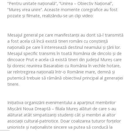
“Pentru unitate naţională”, “Unirea – Obiectiv Naţional”,
“Mureş vrea unire”. Aceaste momente coregrafice au fost
pozate şi filmate, realizându-se un clip video:
Mesajul general pe care manifestanţii au dorit să-l transmită
a fost acela că încă există tineri români cu conştiinţă
naţională pe care îi interesează destinul neamului şi ţării lor.
Mesajul specific transmis în toată România de dincolo şi de
dincoace Prut e acela că există tineri din judeţul Mureş care
îşi doresc reunirea Basarabiei cu România în vechile hotare,
iar reîntregirea naţională într-o Românie mare, demnă şi
puternică trebuie să rămână obiectivul principal al generaţiei
tinere.
Iniţiativa organizării evenimentului a aparţinut membrilor
Mişcării Noua Dreaptă – filiala Mureş alături de care s-au
alăturat atât simpatizanţi studenţi cât şi membri ai altor
asociaţii cultural-patriotice. Doar coalizarea tuturor forţelor
unioniste şi naţionaliste sincere va putea să conducă la