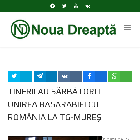
Tweet
Share
Share
Share
Share
TINERII AU SĂRBĂTORIT
UNIREA BASARABIEI CU
ROMÂNIA LA TG-MUREŞ
Ȋn data de 27