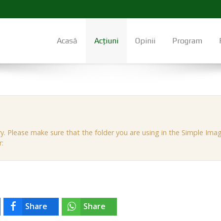
Acasă
Acțiuni
Opinii
Program
. Please make sure that the folder you are using in the Simple Image
r:
Share
Share