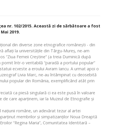
ea nr. 102/2015. Această zi de sărbătoare a fost
 Mai 2019.
ţional din diverse zone etnografice româneşti - din
ă aflaţi la universităţile din Târgu-Mureş, ne-am
os “Ziua Femeii Creştine” (a treia Duminică după
 pornit într-o veritabilă “paradă a portului popular”
i statuii ecveste a eroului Avram Iancu. A urmat apoi o
muzeograf Livia Marc, ne-au întâmpinat cu deosebită
umului popular din România, exemplificând atât prin
ciată ca piesă singulară ci ea este pusă în valoare
ce de care aparţinem, iar la Muzeul de Etnografie şi
l naţiunii române, un adevărat tezur al artei
 aparţinut membrilor şi simpatizanţilor Noua Dreaptă
l Eroilor “Regina Maria”, Comunitatea Identitară –