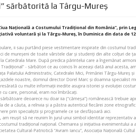
l” sărbătorită la Târgu-Mureş
iua Naţională a Costumului Tradiţional din România”, prin Leg
ţiativă voluntară şi la Târgu-Mureş, în Duminica din data de 12
are, ii sau purtând piese vestimentare inspirate din costumul tradi
 de mureşeni de toate vârstele dar şi studenţi din alte colţuri de ţar
e la Catedrala Mare. După predica părintelui care a îngemănat armoni
Tradiţional” - sărbători ce au coincis în aceeaşi dată anul acesta, am
faţa Palatului Administrativ, Catedralei Mici, Primăriei Târgu-Mureş ş
 gazdele noastre, domnul director Dorel Marc şi doamna specialist 
esărată cu multe informaţii inedite asupra istoriei şi evoluţiei cost
 cu care, personal, eram noi îmbrăcaţi.
tă sărbătoare deoarece nu doar iia (“cămeşa”) românească trebuie apre
a de a căuta, a reînvia şi a păstra autenticul fiecărei zone etnografi
e prin specialiştii şi programele ce se desfăşoară aici.
 am reuşit să ne reunim în jurul unui simbol identitar reprezentativ a
stumul tradiţional naţional. Chemarea şi iniţiativa evenimentului a
Societatea Cultural-Patriotică “Avram Iancu”, Asociaţia Naţională Cultu