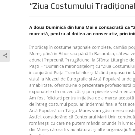
“Ziua Costumului Tradiţiona
A doua Duminică din luna Mai e consacrată ca “Z
marcată, pentru al doilea an consecutiv, prin ini
Ȋmbrăcaţi în costume naţionale complete, cămăşi popul
Mureş până în Bihor sau până în Basarabia, câteva zeci
adunat împreună, în rugăciune, la Sfânta Liturghie d
Paşti – “Duminica mironosiţelor”) cu “Ziua Costumului 
înconjurând Piaţa Trandafirilor şi făcând popasuri în 
vizită la Muzeul de Etnografie şi Artă Populară unde
amabilitate, oferindu-ne o prezentare profesionistă pr
exponatele din muzeu cât şi prin piesele vestimentare
Am fost felicitaţi pentru iniţiativa de a marca aceas
de întreg costumul popular. Ȋndemnul final a fost acel
Artă Populară din Târgu-Mureş vom găsi mereu susţiner
Astfel, considerând că Centenarul Marii Uniri continuă,
româneşti cu care ne putem mândri oriunde în lume: co
din Mureş cărora li s-au alăturat şi alte organizaţii: 