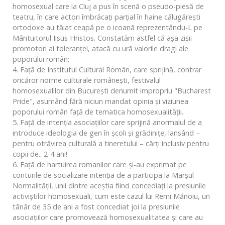
homosexual care la Cluj a pus în scenă o pseudo-piesă de
teatru, în care actori îmbrăcați parțial în haine călugărești
ortodoxe au tăiat ceapă pe o icoană reprezentându-L pe
Mântuitorul Iisus Hristos. Constatăm astfel că așa zișii
promotori ai toleranței, atacă cu ură valorile dragi ale
poporului român;
4. Față de Institutul Cultural Român, care sprijină, contrar
oricăror norme culturale românești, festivalul
homosexualilor din București denumit impropriu "Bucharest
Pride", asumând fără niciun mandat opinia și viziunea
poporului român față de tematica homosexualității.
5. Față de intenția asociațiilor care sprijină anormalul de a
introduce ideologia de gen în școli și grădinițe, lansând –
pentru otrăvirea culturală a tineretului – cărți inclusiv pentru
copii de.. 2-4 ani!
6. Față de hartuirea romanilor care și-au exprimat pe
conturile de socializare intenția de a participa la Marșul
Normalității, unii dintre aceștia fiind concediați la presiunile
activiștilor homosexuali, cum este cazul lui Remi Mănoiu, un
tânăr de 35 de ani a fost concediat joi la presiunile
asociațiilor care promovează homosexualitatea și care au