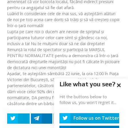
amenințat că vor boicota localul, făcând indirect presiuni
pentru ca angajatul să fie dat afară.
Luând în considerare cele de mai sus, vă așteptăm alături
de noi pe toți aceia care doriți să trăiți și să vă creșteți copiii
într-o țară normală!
Lupta pe care noi o ducem are nevoie de sprijinul și
participarea tuturor celor care simt și gândesc ca noi,
inclusiv a ta! Nu te mulțumi doar să ne dai dreptate!
Renunță la rolul de spectator și participă la MARȘUL
PENTRU NORMALITATE pentru a demonstra că într-o țară
democrată drepturile majorității nu pot fi călcate în picioare
de dictatura nici unei minorități!
Așadar, te așteptăm sâmbătă 22 iunie, la ora 12:00 în Piața
Victoriei din București, să spunem un NU hotărât
Like what you see?
parteneriatelor, căsătoriilor și adopțiilor homosexuale și să
dăm voce celor 92% din românii care au votat DA pentru
Hit the buttons below to
normalitate, DA pentru familia naturală, întemeiată pe
follow us, you won't regret it...
căsătoria dintre un bărbat și o femeie!
Follow us on Twitter
Tweet
Share
Share
Share
Share