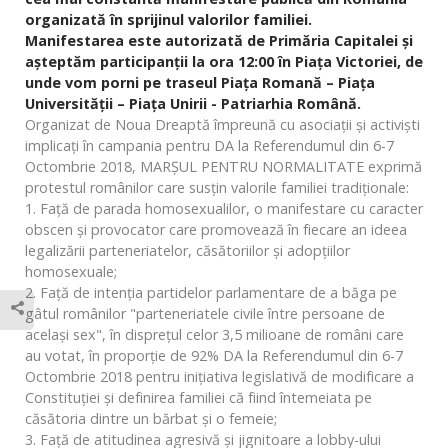
organizată în sprijinul valorilor familiei.
Manifestarea este autorizată de Primăria Capitalei și
așteptăm participanții la ora 12:00 în Piața Victoriei, de
unde vom porni pe traseul Piața Romană – Piața
Universității – Piața Unirii - Patriarhia Română.
Organizat de Noua Dreaptă împreună cu asociații și activiști
implicați în campania pentru DA la Referendumul din 6-7
Octombrie 2018, MARȘUL PENTRU NORMALITATE exprimă
protestul românilor care susțin valorile familiei tradiționale:
1. Față de parada homosexualilor, o manifestare cu caracter
obscen și provocator care promovează în fiecare an ideea
legalizării parteneriatelor, căsătoriilor și adopțiilor
homosexuale;
2. Față de intenția partidelor parlamentare de a băga pe
gâtul românilor "parteneriatele civile între persoane de
același sex", în disprețul celor 3,5 milioane de români care
au votat, în proporție de 92% DA la Referendumul din 6-7
Octombrie 2018 pentru inițiativa legislativă de modificare a
Constituției și definirea familiei că fiind întemeiata pe
căsătoria dintre un bărbat și o femeie;
3. Față de atitudinea agresivă și jignitoare a lobby-ului