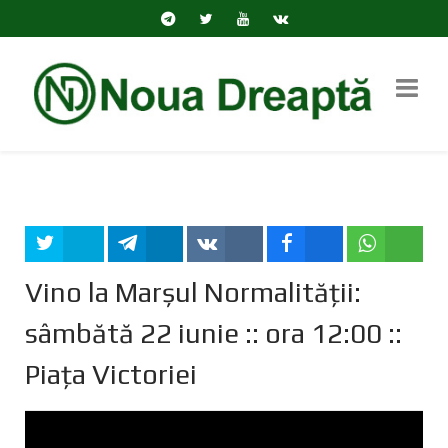
Tweet
Share
Share
Share
Share
Vino la Marșul Normalității:
sâmbătă 22 iunie :: ora 12:00 ::
Piața Victoriei