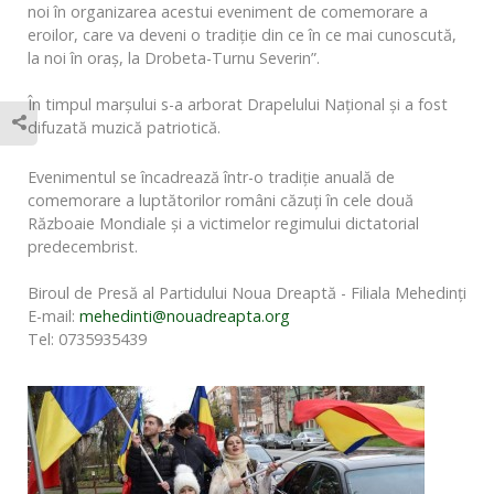
noi în organizarea acestui eveniment de comemorare a
eroilor, care va deveni o tradiţie din ce în ce mai cunoscută,
la noi în oraş, la Drobeta-Turnu Severin”.
În timpul marşului s-a arborat Drapelului Naţional şi a fost
difuzată muzică patriotică.
Evenimentul se încadrează într-o tradiţie anuală de
comemorare a luptătorilor români căzuţi în cele două
Războaie Mondiale și a victimelor regimului dictatorial
predecembrist.
Biroul de Presă al Partidului Noua Dreaptă - Filiala Mehedinţi
E-mail:
mehedinti@nouadreapta.org
Tel: 0735935439