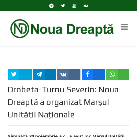
Tweet
Share
Share
Share
Share
Drobeta-Turnu Severin: Noua
Dreaptă a organizat Marșul
Unității Naționale
Sâmbătă 30 noiembrie a.c., a avut loc Marşul Unităţii