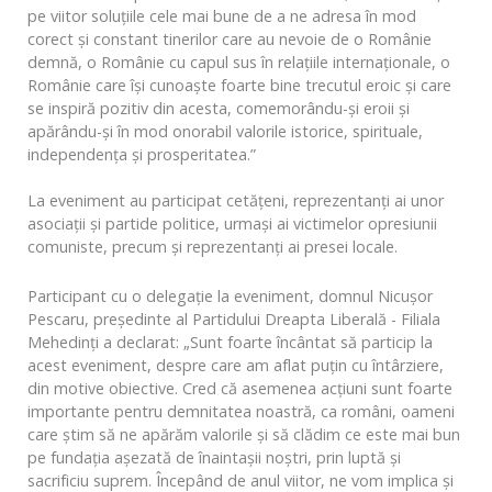
pe viitor soluţiile cele mai bune de a ne adresa în mod
corect şi constant tinerilor care au nevoie de o Românie
demnă, o Românie cu capul sus în relaţiile internaţionale, o
Românie care îşi cunoaşte foarte bine trecutul eroic şi care
se inspiră pozitiv din acesta, comemorându-şi eroii şi
apărându-şi în mod onorabil valorile istorice, spirituale,
independenţa şi prosperitatea.”
La eveniment au participat cetăţeni, reprezentanţi ai unor
asociaţii şi partide politice, urmaşi ai victimelor opresiunii
comuniste, precum şi reprezentanți ai presei locale.
Participant cu o delegaţie la eveniment, domnul Nicuşor
Pescaru, preşedinte al Partidului Dreapta Liberală - Filiala
Mehedinți a declarat: „Sunt foarte încântat să particip la
acest eveniment, despre care am aflat puţin cu întârziere,
din motive obiective. Cred că asemenea acţiuni sunt foarte
importante pentru demnitatea noastră, ca români, oameni
care ştim să ne apărăm valorile şi să clădim ce este mai bun
pe fundaţia aşezată de înaintaşii noştri, prin luptă şi
sacrificiu suprem. Începând de anul viitor, ne vom implica şi