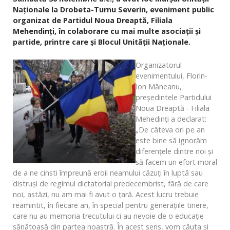
Naţionale la Drobeta-Turnu Severin, eveniment public
organizat de Partidul Noua Dreaptă, Filiala
Mehendinţi, în colaborare cu mai multe asociaţii şi
partide, printre care şi Blocul Unităţii Naţionale.
Organizatorul
evenimentului, Florin-
Ion Măneanu,
preşedintele Partidului
Noua Dreaptă - Filiala
Mehedinţi a declarat:
„De câteva ori pe an
este bine să ignorăm
diferenţele dintre noi şi
să facem un efort moral
de a ne cinsti împreună eroii neamului căzuţi în luptă sau
distruşi de regimul dictatorial predecembrist, fără de care
noi, astăzi, nu am mai fi avut o ţară. Acest lucru trebuie
reamintit, în fiecare an, în special pentru generaţiile tinere,
care nu au memoria trecutului ci au nevoie de o educaţie
sănătoasă din partea noastră. În acest sens, vom căuta şi