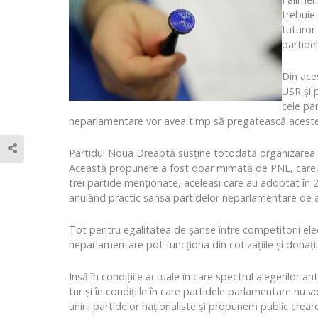
trebuie
tuturor 
partide
Din ace
USR și 
cele pa
neparlamentare vor avea timp să pregatească aceste b
Partidul Noua Dreaptă susține totodată organizarea ale
Această propunere a fost doar mimată de PNL, care, al
trei partide menționate, aceleasi care au adoptat în 
anulând practic șansa partidelor neparlamentare de a
Tot pentru egalitatea de șanse între competitorii ele
neparlamentare pot funcționa din cotizațiile și donații
Insă în condițiile actuale în care spectrul alegerilor a
tur și în condițiile în care partidele parlamentare n
unirii partidelor naționaliste și propunem public creare