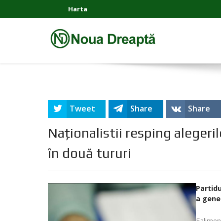
Harta
Tweet
Share
Share
Naționalistii resping alegeri
în două tururi
Partid
a gene
Falimen