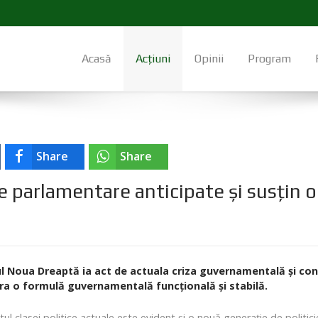
Acasă
Acțiuni
Opinii
Program
Share
Share
le parlamentare anticipate și susțin o
ul Noua Dreaptă ia act de actuala criza guvernamentală și co
ra o formulă guvernamentală funcțională și stabilă.
tul clasei politice actuale este evident și o nouă generație de politic