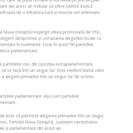
mentare din acest an trebuie să ofere ȘANSE EGALE
eficiază de o infrastructură și resurse net inferioare
tidul Noua Dreaptă respinge ideea promovată de PNL,
spingem deopotrivă și comasarea alegerilor locale cu
amentare în noiembrie. Doar în acest fel partidele
litice parlamentare.
ă partidelor noi, din opoziția extraparlamentară.
 se facă într-un singur tur. Este evident blatul celor
legerii primarilor într-un singur tur de scrutin,
partidele parlamentare. Așa cum partidele
amentare.
rtide este să păstreze alegerea primarilor într-un singur
c, noi, Partidul Noua Dreaptă, susținem necesitatea
cale și parlamentare din acest an.