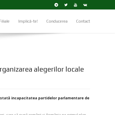
Filiale
Implică-te!
Conducerea
Contact
rganizarea alegerilor locale
nstată incapacitatea partidelor parlamentare de
ieni, care să pună românii și România pe primul plan,