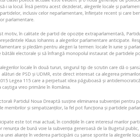
 să-i ia locul. Însă pentru acest deziderat, alegerile locale și parla
partidelor, inclusiv celor neparlamentare, înființate recent și care ben
lor parlamentare.
st motiv, în calitate de partid de opoziție extraparlamentară, Par
președintele Klaus Iohannis a alegerilor parlamentare anticipate. Re
rlamentare și pledăm pentru alegeri la termen: locale în iunie și parl
ătălii electorale și să înfrangă monopolul instaurat de partidele po
gerilor locale în două tururi, singurul tip de scrutin care dă o șans
ături de PSD și UDMR, este direct interesat ca alegerea primarilor să
2015 Legea 115 care a perpetuat idea păguboasă și antidemocratică a a
 caștiga vreo primărie în România.
ctorali Partidul Noua Dreaptă susține eliminarea subvenției pentru 
le membrilor și simpatizanților, la fel pot funcționa și partidele parl
nticipate este tot mai actual, în condițiile în care interesul marilor pa
u vor renunța de bună voie la subvenția generoasă de la Bugetul publi
a unei alianțe în vederea participării cu șanse sporite la alegerile lo