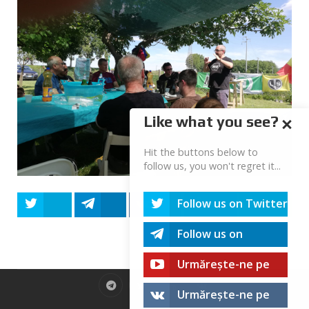
Like what you see?
Hit the buttons below to
follow us, you won't regret it...
Follow us on Twitter
Tweet
Share
Share
Share
Share
Follow us on
Telegram
Urmărește-ne pe
youtube!
Urmărește-ne pe