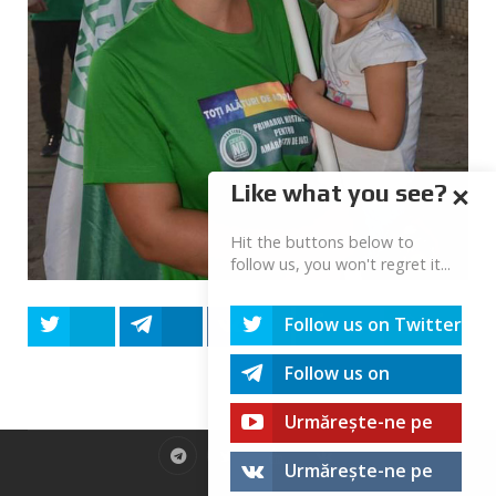
Like what you see?
Hit the buttons below to
follow us, you won't regret it...
Follow us on Twitter
Tweet
Share
Share
Share
Share
Follow us on
Telegram
Urmărește-ne pe
youtube!
Urmărește-ne pe