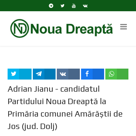
Tweet
Share
Share
Share
Share
Adrian Jianu - candidatul
Partidului Noua Dreaptă la
Primăria comunei Amărăștii de
Jos (jud. Dolj)