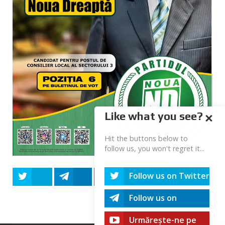
Like what you see?
Hit the buttons below to
follow us, you won't regret it...
Follow us on Twitter
Tweet
Share
Share
Share
Share
Follow us on
Telegram
Urmărește-ne pe