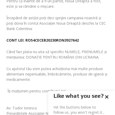
Pentru că înainte de a fi un partid, Noua Dreaptă a fost,
este și va rămâne o mișcare.
Începând de astăzi poți deci sprijini campania noastră și
poți dona în contul Asociației Noua Dreaptă deschis la CEC
Bank Colentina:
CONT LEI: RO54CECEB20230RON3927642
Când faci plata nu uita să specifici NUMELE, PRENUMELE și
mențiunea: DONAŢIE PENTRU ROMÂNII DIN UCRAINA.
Cu ajutorul tău vom putea achiziționa mai multe produse
alimentare neperisabile, îmbrăcăminte, produse de igienă și
medicamente.
Îți mulțumim pentru contribuția ta!
Like what you see?
Hit the buttons below to
Av. Tudor Ionescu
follow us, you won't regret it...
Președintele Asociației Noua Dreaptă