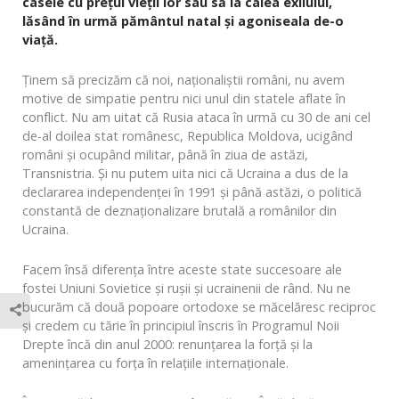
casele cu prețul vieții lor sau să ia calea exilului,
lăsând în urmă pământul natal și agoniseala de-o
viață.
Ținem să precizăm că noi, naționaliștii români, nu avem
motive de simpatie pentru nici unul din statele aflate în
conflict. Nu am uitat că Rusia ataca în urmă cu 30 de ani cel
de-al doilea stat românesc, Republica Moldova, ucigând
români și ocupând militar, până în ziua de astăzi,
Transnistria. Și nu putem uita nici că Ucraina a dus de la
declararea independenței în 1991 și până astăzi, o politică
constantă de deznaționalizare brutală a românilor din
Ucraina.
Facem însă diferența între aceste state succesoare ale
fostei Uniuni Sovietice și rușii și ucrainenii de rând. Nu ne
bucurăm că două popoare ortodoxe se măcelăresc reciproc
și credem cu tărie în principiul înscris în Programul Noii
Drepte încă din anul 2000: renunțarea la forță și la
amenințarea cu forța în relațiile internaționale.