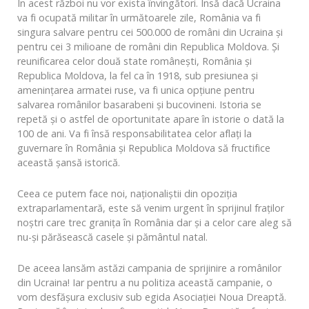
În acest război nu vor exista învingători. Însă dacă Ucraina
va fi ocupată militar în următoarele zile, România va fi
singura salvare pentru cei 500.000 de români din Ucraina și
pentru cei 3 milioane de români din Republica Moldova. Și
reunificarea celor două state românești, România și
Republica Moldova, la fel ca în 1918, sub presiunea și
amenințarea armatei ruse, va fi unica opțiune pentru
salvarea românilor basarabeni și bucovineni. Istoria se
repetă și o astfel de oportunitate apare în istorie o dată la
100 de ani. Va fi însă responsabilitatea celor aflați la
guvernare în România și Republica Moldova să fructifice
această șansă istorică.
Ceea ce putem face noi, naționaliștii din opoziția
extraparlamentară, este să venim urgent în sprijinul fraților
noștri care trec granița în România dar și a celor care aleg să
nu-și părăsească casele și pământul natal.
De aceea lansăm astăzi campania de sprijinire a românilor
din Ucraina! Iar pentru a nu politiza această campanie, o
vom desfășura exclusiv sub egida Asociației Noua Dreaptă.