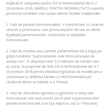
implicați în campania pentru DA la Referendumul din 6-7
Octombrie 2018, MARȘUL PENTRU NORMALITATE exprimă
protestul românilor care susțin valorile familiei tradiționale:
1. Față de parada homosexualilor, o manifestare cu caracter
obscen și provocator care promovează în fiecare an ideea
legalizării parteneriatelor, căsătoriilor și adopțiilor
homosexuale;
2. Față de intenția unor partide parlamentare de a băga pe
gâtul românilor "parteneriatele civile între persoane de
același sex", în disprețul celor 3,5 milioane de români care
au votat, în proporție de 92% DA la Referendumul din 6-7
Octombrie 2018 pentru inițiativa legislativă de modificare a
Constituției și definirea familiei că fiind întemeiata pe
căsătoria dintre un bărbat și o femeie;
3. Față de atitudinea agresivă și jignitoare a lobby-ului
homosexual care anul acesta are în plan organizarea unor
parade homosexuale și la Cluj-Napoca, Iași și Timișoara;