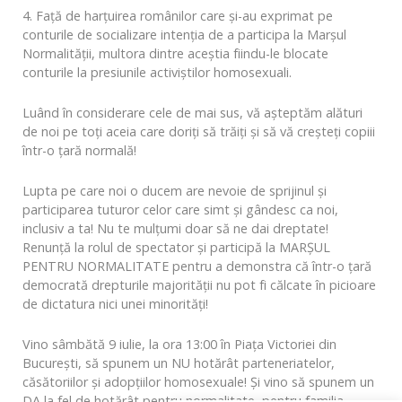
4. Față de harțuirea românilor care și-au exprimat pe
conturile de socializare intenția de a participa la Marșul
Normalității, multora dintre aceștia fiindu-le blocate
conturile la presiunile activiștilor homosexuali.
Luând în considerare cele de mai sus, vă așteptăm alături
de noi pe toți aceia care doriți să trăiți și să vă creșteți copiii
într-o țară normală!
Lupta pe care noi o ducem are nevoie de sprijinul și
participarea tuturor celor care simt și gândesc ca noi,
inclusiv a ta! Nu te mulțumi doar să ne dai dreptate!
Renunță la rolul de spectator și participă la MARȘUL
PENTRU NORMALITATE pentru a demonstra că într-o țară
democrată drepturile majorității nu pot fi călcate în picioare
de dictatura nici unei minorități!
Vino sâmbătă 9 iulie, la ora 13:00 în Piața Victoriei din
București, să spunem un NU hotărât parteneriatelor,
căsătoriilor și adopțiilor homosexuale! Și vino să spunem un
DA la fel de hotărât pentru normalitate, pentru familia