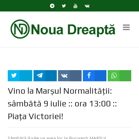
Tweet
Share
Share
Share
Share
Vino la Marșul Normalității:
sâmbătă 9 iulie :: ora 13:00 ::
Piața Victoriei!
Sâmbătă 9 iulie va avea loc la București MARȘUL