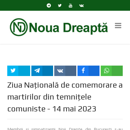
Tweet
Share
Share
Share
Share
Ziua Națională de comemorare a
martirilor din temnițele
comuniste - 14 mai 2023
Membrii și simpatizanții Noii Drepte din București s-au