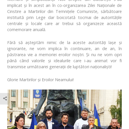
implicat și în acest an în co-organizarea Zilei Naționale de
Cinstire a Martirilor din Temnițele Comuniste, sărbătoare
instituită prin Lege dar boicotată tocmai de autorităţile
centrale şi locale care ar trebui să organizeze această
comemorare anuală.
Fără să așteptăm nimic de la aceste autorități lașe și
ignorante, ne vom implica în continuare, an de an, în
păstrarea vie a memoriei eroilor noștri. Și nu ne vom opri
până când valorile și idealurile care i-au animat vor fi
transmise următoarei generații de luptători naționaliști!
Glorie Martirilor și Eroilor Neamului!