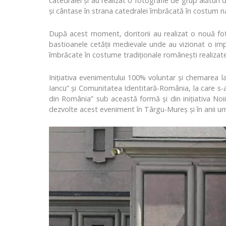
catedralei și au realizat o fotografie de grup alături
și cântase în strana catedralei îmbrăcată în costum na
După acest moment, doritorii au realizat o nouă fotog
bastioanele cetății medievale unde au vizionat o imp
îmbrăcate în costume tradiționale românești realizat
Inițiativa evenimentului 100% voluntar și chemarea la
Iancu” și Comunitatea Identitară-România, la care s-a
din România” sub această formă și din inițiativa Noii 
dezvolte acest eveniment în Târgu-Mureș și în anii ur