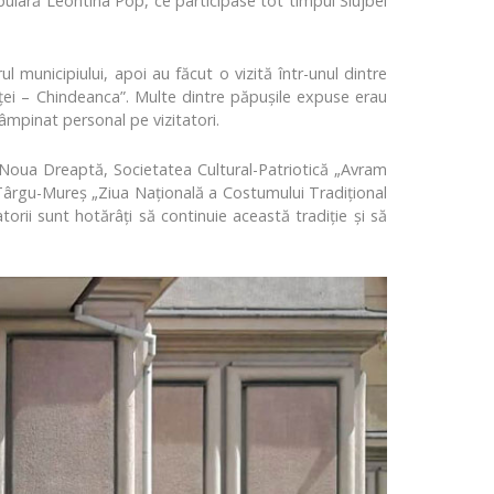
opulară Leontina Pop, ce participase tot timpul Slujbei
 municipiului, apoi au făcut o vizită într-unul dintre
uței – Chindeanca”. Multe dintre păpușile expuse erau
mpinat personal pe vizitatori.
or Noua Dreaptă, Societatea Cultural-Patriotică „Avram
a Târgu-Mureș „Ziua Naţională a Costumului Tradiţional
torii sunt hotărâți să continuie această tradiție și să