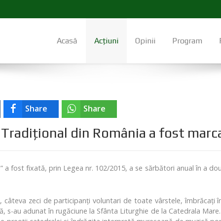
Acasă
Acțiuni
Opinii
Program
Share
Share
 Tradiţional din România a fost marc
a fost fixată, prin Legea nr. 102/2015, a se sărbători anual în a dou
 câteva zeci de participanți voluntari de toate vârstele, îmbrăcați 
ă, s-au adunat în rugăciune la Sfânta Liturghie de la Catedrala Mare. D