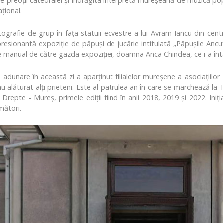
 de preoții catedralei și îndrăgita interpretă mureșeană de muzică p
țional.
rafie de grup în fața statuii ecvestre a lui Avram Iancu din centrul
resionantă expoziție de păpuși de jucărie intitulată „Păpușile Anc
e manual de către gazda expoziției, doamna Anca Chindea, ce i-a întâ
 adunare în această zi a aparținut filialelor mureșene a asociațiil
u alăturat alți prieteni. Este al patrulea an în care se marchează l
Drepte - Mureș, primele ediții fiind în anii 2018, 2019 și 2022. Iniția
mători.