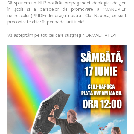
Să spunem un NU? hotărât propagandei ideologiei de gen
în şcoli şi a paradelor de promovare a ”MÂNDRIEI”
nefirescului (PRIDE) din oraşul nostru - Cluj-Napoca, ce sunt
preconizate chiar în perioada lunii iunie!
Vă aşteptăm pe toţi cei care susţineţi NORMALITATEA!