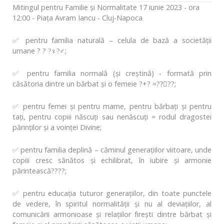
Mitingul pentru Familie și Normalitate 17 iunie 2023 - ora
12:00 - Piața Avram Iancu - Cluj-Napoca
✅ pentru familia naturală – celula de bază a societăţii
umane ? ? ?‍♀?‍♂;
✅ pentru familia normală (şi creştină) - formată prin
căsătoria dintre un bărbat şi o femeie ?+? =??‍❤‍?‍?;
✅ pentru femei și pentru mame, pentru bărbați și pentru
tați, pentru copiii născuți sau nenăscuți = rodul dragostei
părinților și a voinței Divine;
✅ pentru familia deplină – căminul generaţiilor viitoare, unde
copiii cresc sănătos şi echilibrat, în iubire și armonie
părintească?‍?‍?‍?;
✅ pentru educația tuturor generațiilor, din toate punctele
de vedere, în spiritul normalității și nu al deviațiilor, al
comunicării armonioase și relațiilor firești dintre bărbat și