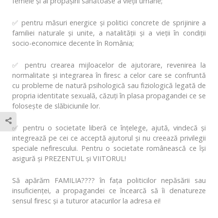
femeie și al propășirii sănătoase a vieții umane;
✅ pentru măsuri energice și politici concrete de sprijinire a
familiei naturale și unite, a natalității și a vieții în condiții
socio-economice decente în România;
✅ pentru crearea mijloacelor de ajutorare, revenirea la
normalitate și integrarea în firesc a celor care se confruntă
cu probleme de natură psihologică sau fiziologică legată de
propria identitate sexuală, căzuți în plasa propagandei ce se
folosește de slăbiciunile lor.
✅ pentru o societate liberă ce înțelege, ajută, vindecă și
integrează pe cei ce acceptă ajutorul și nu creează privilegii
speciale nefirescului. Pentru o societate românească ce își
asigură și PREZENTUL și VIITORUL!
Să apărăm FAMILIA?‍?‍?‍? în fața politicilor nepăsării sau
insuficienței, a propagandei ce încearcă să îi denatureze
sensul firesc și a tuturor atacurilor la adresa ei!