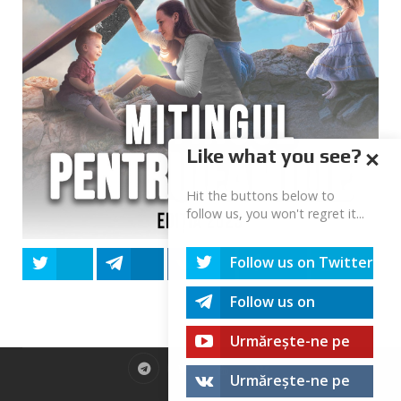
Like what you see?
Hit the buttons below to
follow us, you won't regret it...
Follow us on Twitter
Tweet
Share
Share
Share
Share
Follow us on
Telegram
Urmărește-ne pe
youtube!
Urmărește-ne pe