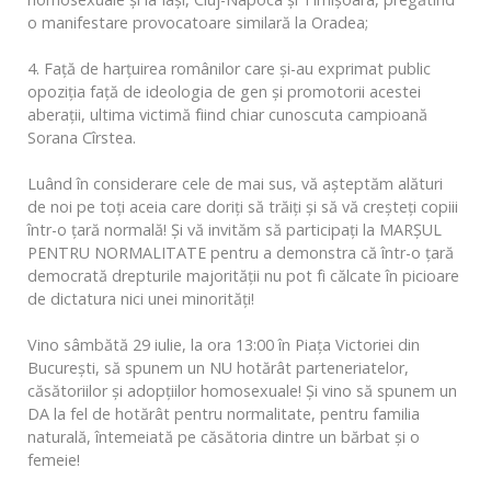
o manifestare provocatoare similară la Oradea;
4. Față de harțuirea românilor care și-au exprimat public
opoziția față de ideologia de gen și promotorii acestei
aberații, ultima victimă fiind chiar cunoscuta campioană
Sorana Cîrstea.
Luând în considerare cele de mai sus, vă așteptăm alături
de noi pe toți aceia care doriți să trăiți și să vă creșteți copiii
într-o țară normală! Și vă invităm să participați la MARȘUL
PENTRU NORMALITATE pentru a demonstra că într-o țară
democrată drepturile majorității nu pot fi călcate în picioare
de dictatura nici unei minorități!
Vino sâmbătă 29 iulie, la ora 13:00 în Piața Victoriei din
București, să spunem un NU hotărât parteneriatelor,
căsătoriilor și adopțiilor homosexuale! Și vino să spunem un
DA la fel de hotărât pentru normalitate, pentru familia
naturală, întemeiată pe căsătoria dintre un bărbat și o
femeie!