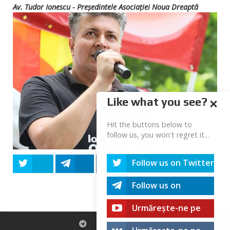
Av. Tudor Ionescu - Președintele Asociației Noua Dreaptă
Like what you see?
Hit the buttons below to
follow us, you won't regret it...
Follow us on Twitter
Tweet
Share
Share
Share
Share
Follow us on
Telegram
Urmărește-ne pe
youtube!