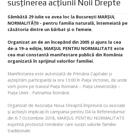
susținerea acțiunii Noii Drepte
Sâmbătă 29 iulie va avea loc la București MARȘUL
NORMALITĂȚII - pentru familia naturală, întemeiată pe
căsătoria dintre un bărbat și o femeie.
Organizat an de an începând din 2005 și ajuns la cea
de-a 19-a ediție, MARȘUL PENTRU NORMALITATE este
cea mai constantă manifestare publică din România
organizată în sprijinul valorilor familiei.
Manifestarea este autorizată de Primăria Capitalei și
așteptăm participanții la ora 13:00 în Piața Victoriei, de unde
vom porni pe traseul Piața Romană – Piața Universității –
Piața Unirii - Patriarhia Română.
Organizat de Asociația Noua Dreaptă împreună cu asociații
și activiști implicați în campania pentru DA la Referendumul
din 6-7 Octombrie 2018, MARȘUL PENTRU NORMALITATE
exprimă protestul românilor care susțin valorile familiei
tradiționale: