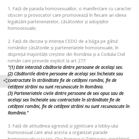
1. Față de parada homosexualilor, o manifestare cu caracter
obscen și provocator care promovează în fiecare an ideea
legalizării parteneriatelor, căsătoriilor și adopțiilor
homosexuale;
2. Față de decizia și intenția CEDO de a băga pe gâtul
românilor căsătoriile și parteneriatele homosexuale, în
disprețul majorității creștine din România și a Codului Civil
român care prevede explicit la art 277:
"(1) Este interzisă căsătoria dintre persoane de acelaşi sex.
(2) Căsătoriile dintre persoane de acelaşi sex încheiate sau
contractate în străinătate fie de cetăţeni români, fie de
cetăţeni străini nu sunt recunoscute în România.
(3) Parteneriatele civile dintre persoane de sex opus sau de
acelaşi sex încheiate sau contractate în străinătate fie de
cetăţeni români, fie de cetăţeni străini nu sunt recunoscute în
România."
3. Față de atitudinea agresivă și jignitoare a lobby-ului
homosexual care anul acesta a organizat parade
homosexuale și la Iași, Cluj-Napoca și Timișoara, pregătind