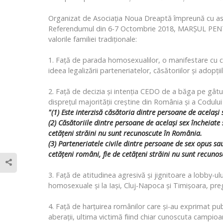
Organizat de Asociația Noua Dreaptă împreună cu asoci
Referendumul din 6-7 Octombrie 2018, MARȘUL PEN
valorile familiei tradiționale:
1. Față de parada homosexualilor, o manifestare cu 
ideea legalizării parteneriatelor, căsătoriilor și adopț
2. Față de decizia și intenția CEDO de a băga pe gâtul
disprețul majorității creștine din România și a Codului
"(1) Este interzisă căsătoria dintre persoane de acelaşi 
(2) Căsătoriile dintre persoane de acelaşi sex încheiate 
cetăţeni străini nu sunt recunoscute în România.
(3) Parteneriatele civile dintre persoane de sex opus sa
cetăţeni români, fie de cetăţeni străini nu sunt recuno
3. Față de atitudinea agresivă și jignitoare a lobby-
homosexuale și la Iași, Cluj-Napoca și Timișoara, pr
4. Față de harțuirea românilor care și-au exprimat pub
aberații, ultima victimă fiind chiar cunoscuta campio