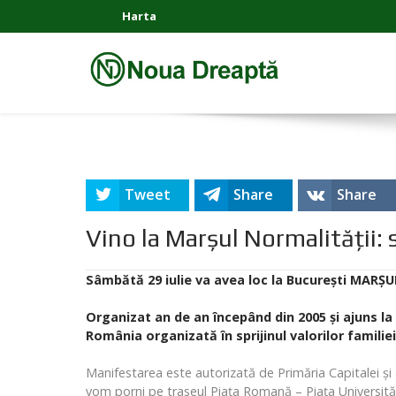
Harta
Tweet
Share
Share
Vino la Marșul Normalității: s
Sâmbătă 29 iulie va avea loc la București MARȘU
Organizat an de an începând din 2005 și ajuns 
România organizată în sprijinul valorilor familie
Manifestarea este autorizată de Primăria Capitalei și 
vom porni pe traseul Piața Romană – Piața Universități