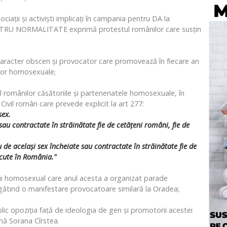
ații și activiști implicați în campania pentru DA la
TRU NORMALITATE exprimă protestul românilor care susțin
caracter obscen și provocator care promovează în fiecare an
iilor homosexuale;
 românilor căsătoriile și parteneriatele homosexuale, în
 Civil român care prevede explicit la art 277:
sex.
sau contractate în străinătate fie de cetăţeni români, fie de
u de acelaşi sex încheiate sau contractate în străinătate fie de
scute în România."
ului homosexual care anul acesta a organizat parade
egătind o manifestare provocatoare similară la Oradea;
lic opoziția față de ideologia de gen și promotorii acestei
ană Sorana Cîrstea.