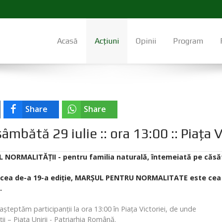
Acasă
Acțiuni
Opinii
Program
Share
Share
âmbătă 29 iulie :: ora 13:00 :: Piața V
L NORMALITĂȚII - pentru familia naturală, întemeiată pe căsăt
la cea de-a 19-a ediție, MARȘUL PENTRU NORMALITATE este cea
i.
așteptăm participanții la ora 13:00 în Piața Victoriei, de unde
i – Piața Unirii - Patriarhia Română.