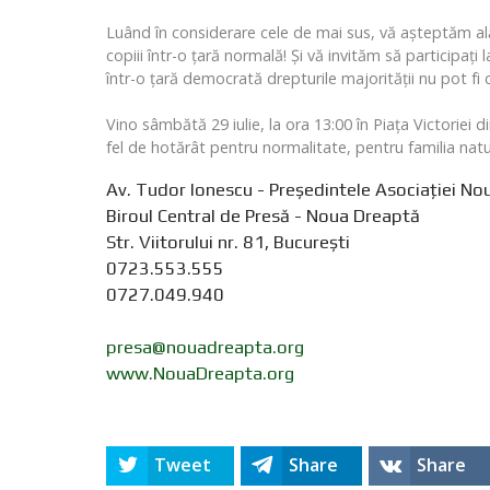
Luând în considerare cele de mai sus, vă așteptăm alătur
copiii într-o țară normală! Și vă invităm să parti
într-o țară democrată drepturile majorității nu pot fi c
Vino sâmbătă 29 iulie, la ora 13:00 în Piața Victoriei
fel de hotărât pentru normalitate, pentru familia natu
Av. Tudor Ionescu - Președintele Asociației N
Biroul Central de Presă - Noua Dreaptă
Str. Viitorului nr. 81, Bucureşti
0723.553.555
0727.049.940
presa@nouadreapta.org
www.NouaDreapta.org
Tweet
Share
Share