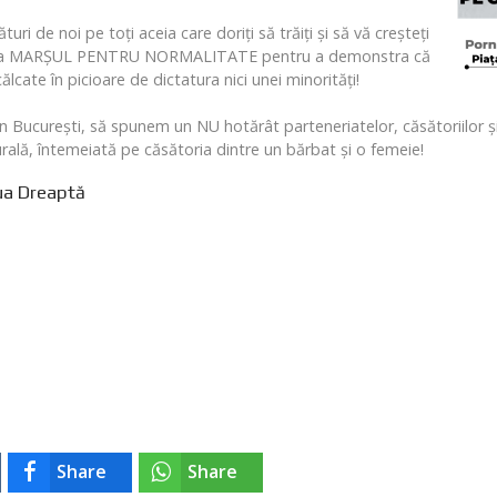
i de noi pe toți aceia care doriți să trăiți și să vă creșteți
cipați la MARȘUL PENTRU NORMALITATE pentru a demonstra că
ălcate în picioare de dictatura nici unei minorități!
 din București, să spunem un NU hotărât parteneriatelor, căsătoriilor
rală, întemeiată pe căsătoria dintre un bărbat și o femeie!
oua Dreaptă
Share
Share