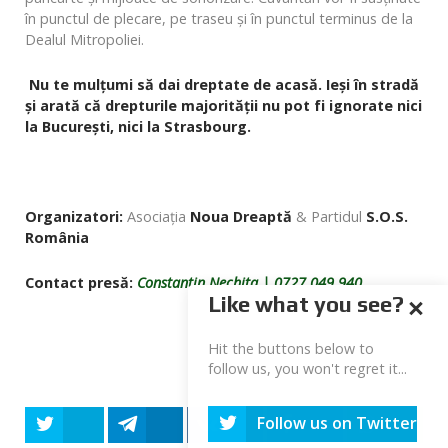
în punctul de plecare, pe traseu și în punctul terminus de la
Dealul Mitropoliei.
Nu te mulțumi să dai dreptate de acasă.
Ieși în stradă
și arată că drepturile majorității nu pot fi ignorate nici
la București, nici la Strasbourg.
Organizatori:
Asociația
Noua Dreaptă
& Partidul
S.O.S.
România
Contact presă:
Constantin Nechita | 0727.049.940
Like what you see?
Hit the buttons below to
follow us, you won't regret it...
Follow us on Twitter