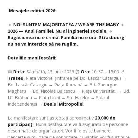
Mesajele ediției 2026:
🔹
NOI SUNTEM MAJORITATEA / WE ARE THE MANY
🔹
2026 — Anul Familiei. Nu al ingineriei sociale.
🔹
Rugăciunea nu e crimă. Familia nu e ură. Strasbourg
nu ne va interzice să ne rugăm.
Detaliile manifestării:
📅
Data:
Sâmbătă, 13 iunie 2026 ⏰
Ora:
10.:30 – 15:00 📍
Traseu:
Piața Victoriei (intrarea pe Bd. Lascăr Catargiu) →
Bd. Lascăr Catargiu → Piața Romană → Bd. Gheorghe
Magheru → Bd. Nicolae Bălcescu → Piața Universității → Bd.
I.C. Brătianu → Piața Unirii → Str. Halelor → Splaiul
Independenței →
Dealul Mitropoliei
La manifestare sunt așteptați aproximativ
20.000 de
participanți
. Buna desfășurare va fi asigurată de persoane
desemnate de organizatori. Vor fi folosite bannere,
pancarte și mijloace de sonorizare. Cuvântări vor fi susținute