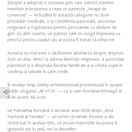
Europei a adoptat o rezoluție prin care solicită statelor
membre interzicerea a ceea ce numește „terapii de
conversie" — incluzând în această categorie nu doar
proceduri medicale, ci și consilierea pastorală, asistența
religioasă și rugăciunea pentru persoanele cu disforie de
gen. Cu alte cuvinte, un părinte care se roagă împreună cu
preotul pentru copilul său ar putea fi tratat ca infractor.
Aceasta nu mai este o dezbatere abstractă despre drepturi.
Este un atac direct la adresa libertății religioase, a autorității
părintești și a dreptului fiecărei familii de a-și crește copiii în
credința și valorile în care crede.
În același timp, lobby-ul homosexual promovează în spațiul
public sloganul „All of Us" — ca și cum România întreagă ar
fi de acord. Nu este.
Iar Patriarhia Română a declarat anul 2026 drept „Anul
Pastoral al Familiei" — un semn că inimile Bisericii și ale
străzii bat în același ritm, că vocea majorității nu poate fi
ignorată nici în țară, nici la Bruxelles.