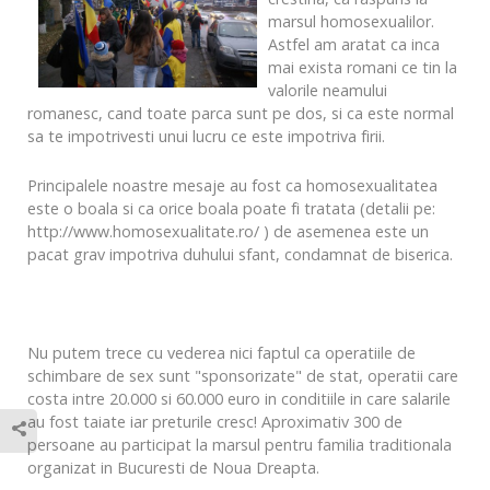
marsul homosexualilor.
Astfel am aratat ca inca
mai exista romani ce tin la
valorile neamului
romanesc, cand toate parca sunt pe dos, si ca este normal
sa te impotrivesti unui lucru ce este impotriva firii.
Principalele noastre mesaje au fost ca homosexualitatea
este o boala si ca orice boala poate fi tratata (detalii pe:
http://www.homosexualitate.ro/ ) de asemenea este un
pacat grav impotriva duhului sfant, condamnat de biserica.
Nu putem trece cu vederea nici faptul ca operatiile de
schimbare de sex sunt "sponsorizate" de stat, operatii care
costa intre 20.000 si 60.000 euro in conditiile in care salarile
au fost taiate iar preturile cresc! Aproximativ 300 de
persoane au participat la marsul pentru familia traditionala
organizat in Bucuresti de Noua Dreapta.