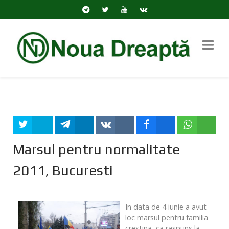
Tweet
Share
Share
Share
Share
Marsul pentru normalitate
2011, Bucuresti
In data de 4 iunie a avut
loc marsul pentru familia
crestina, ca raspuns la