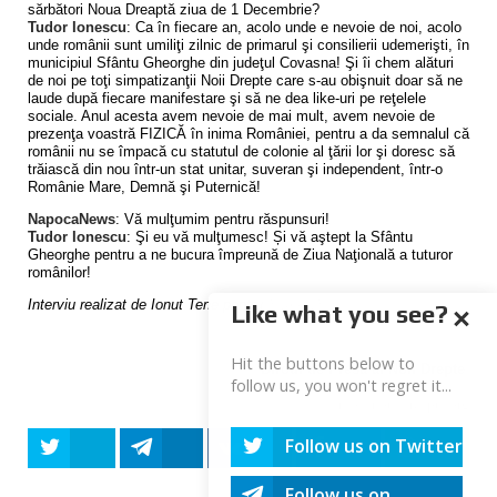
sărbători Noua Dreaptă ziua de 1 Decembrie?
Tudor Ionescu
: Ca în fiecare an, acolo unde e nevoie de noi, acolo
unde românii sunt umiliţi zilnic de primarul şi consilierii udemerişti, în
municipiul Sfântu Gheorghe din judeţul Covasna! Şi îi chem alături
de noi pe toţi simpatizanţii Noii Drepte care s-au obişnuit doar să ne
laude după fiecare manifestare şi să ne dea like-uri pe reţelele
sociale. Anul acesta avem nevoie de mai mult, avem nevoie de
prezenţa voastră FIZICĂ în inima României, pentru a da semnalul că
românii nu se împacă cu statutul de colonie al ţării lor şi doresc să
trăiască din nou într-un stat unitar, suveran şi independent, într-o
Românie Mare, Demnă şi Puternică!
NapocaNews
: Vă mulţumim pentru răspunsuri!
Tudor Ionescu
: Şi eu vă mulţumesc! Și vă aştept la Sfântu
Gheorghe pentru a ne bucura împreună de Ziua Naţională a tuturor
românilor!
Interviu realizat de Ionut Tene pentru
NapocaNews
Like what you see?
Hit the buttons below to
Biroul de Presa al Noii Drepte
follow us, you won't regret it...
info@nouadreapta.org
Follow us on Twitter
Tweet
Share
Share
Share
Share
Follow us on