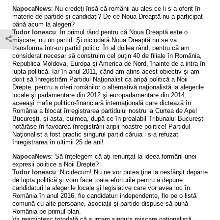
NapocaNews
: Nu credeţi însă că românii au ales ce li s-a oferit în
materie de partide şi candidaţi? De ce Noua Dreaptă nu a participat
până acum la alegeri?
Tudor Ionescu
: În primul rând pentru că Noua Dreaptă este o
mişcare, nu un partid. Şi niciodată Noua Dreaptă nu se va
transforma într-un partid politic. În al doilea rând, pentru că am
considerat necesar să construim cel puţin 40 de filiale în România,
Republica Moldova, Europa şi America de Nord, înainte de a intra în
lupta politică. Iar în anul 2011, când am atins acest obiectiv şi am
dorit să înregistrăm Partidul Naţionalist ca aripă politică a Noii
Drepte, pentru a oferi românilor o alternativă naţionalistă la alegerile
locale şi parlamentare din 2012 şi europarlamentare din 2014,
aceeaşi mafie politico-financiară internaţională care dictează în
România a blocat înregistrarea partidului nostru la Curtea de Apel
Bucureşti, şi asta, culmea, după ce în prealabil Tribunalul Bucureşti
hotărâse în favoarea înregistrării aripii noastre politice! Partidul
Naţionalist a fost practic singurul partid căruia i s-a refuzat
înregistrarea în ultimii 25 de ani!
NapocaNews
: Să înţelegem că aţi renunţat la ideea formării unei
expresii politice a Noii Drepte?
Tudor Ionescu
: Nicidecum! Nu ne vor putea ţine la nesfârşit departe
de lupta politică şi vom face toate eforturile pentru a depune
candidaturi la alegerile locale şi legislative care vor avea loc în
România în anul 2016, fie candidaturi independente, fie pe o listă
comună cu alte persoane, asociaţii şi partide dispuse să pună
România pe primul plan.
Va reamintesc totodată că suntem singura mişcare naţionalistă