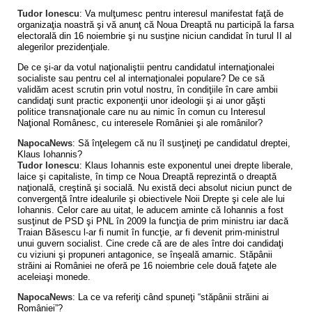
Tudor Ionescu
: Va mulţumesc pentru interesul manifestat faţă de
organizaţia noastră şi vă anunţ că Noua Dreaptă nu participă la farsa
electorală din 16 noiembrie şi nu susţine niciun candidat în turul II al
alegerilor prezidenţiale.
De ce şi-ar da votul naţionaliştii pentru candidatul internaţionalei
socialiste sau pentru cel al internaţionalei populare? De ce să
validăm acest scrutin prin votul nostru, în condiţiile în care ambii
candidaţi sunt practic exponenţii unor ideologii şi ai unor găşti
politice transnaţionale care nu au nimic în comun cu Interesul
Naţional Românesc, cu interesele României şi ale românilor?
NapocaNews
: Să înţelegem că nu îl susţineţi pe candidatul dreptei,
Klaus Iohannis?
Tudor Ionescu
: Klaus Iohannis este exponentul unei drepte liberale,
laice şi capitaliste, în timp ce Noua Dreaptă reprezintă o dreaptă
naţională, creştină şi socială. Nu există deci absolut niciun punct de
convergenţă între idealurile şi obiectivele Noii Drepte şi cele ale lui
Iohannis. Celor care au uitat, le aducem aminte că Iohannis a fost
susţinut de PSD şi PNL în 2009 la funcţia de prim ministru iar dacă
Traian Băsescu l-ar fi numit în funcţie, ar fi devenit prim-ministrul
unui guvern socialist. Cine crede că are de ales între doi candidaţi
cu viziuni şi propuneri antagonice, se înşeală amarnic. Stăpânii
străini ai României ne oferă pe 16 noiembrie cele două faţete ale
aceleiaşi monede.
NapocaNews
: La ce va referiţi când spuneţi “stăpânii străini ai
României”?