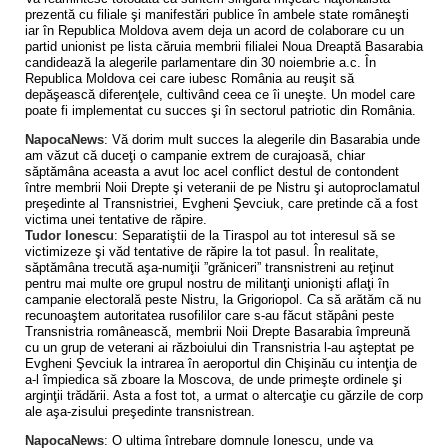
prezentă cu filiale şi manifestări publice în ambele state româneşti
iar în Republica Moldova avem deja un acord de colaborare cu un
partid unionist pe lista căruia membrii filialei Noua Dreaptă Basarabia
candidează la alegerile parlamentare din 30 noiembrie a.c. În
Republica Moldova cei care iubesc România au reuşit să
depăşească diferenţele, cultivând ceea ce îi uneşte. Un model care
poate fi implementat cu succes şi în sectorul patriotic din România.
NapocaNews
: Vă dorim mult succes la alegerile din Basarabia unde
am văzut că duceţi o campanie extrem de curajoasă, chiar
săptămâna aceasta a avut loc acel conflict destul de contondent
între membrii Noii Drepte şi veteranii de pe Nistru şi autoproclamatul
preşedinte al Transnistriei, Evgheni Şevciuk, care pretinde că a fost
victima unei tentative de răpire.
Tudor Ionescu
: Separatiştii de la Tiraspol au tot interesul să se
victimizeze şi văd tentative de răpire la tot pasul. În realitate,
săptămâna trecută aşa-numiţii ”grăniceri” transnistreni au reţinut
pentru mai multe ore grupul nostru de militanţi unionişti aflaţi în
campanie electorală peste Nistru, la Grigoriopol. Ca să arătăm că nu
recunoaştem autoritatea rusofililor care s-au făcut stăpâni peste
Transnistria românească, membrii Noii Drepte Basarabia împreună
cu un grup de veterani ai războiului din Transnistria l-au aşteptat pe
Evgheni Şevciuk la intrarea în aeroportul din Chişinău cu intenţia de
a-l împiedica să zboare la Moscova, de unde primeşte ordinele şi
arginţii trădării. Asta a fost tot, a urmat o altercaţie cu gărzile de corp
ale aşa-zisului preşedinte transnistrean.
NapocaNews
: O ultima întrebare domnule Ionescu, unde va