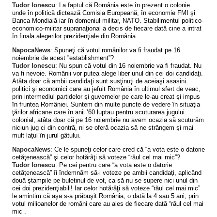
Tudor Ionescu
: La faptul că România este în prezent o colonie
unde în politică dictează Comisia Europeană, în economie FMI şi
Banca Mondială iar în domeniul militar, NATO. Stabilimentul politico-
economico-militar supranaţional a decis de fiecare dată cine a intrat
în finala alegerilor prezidenţiale din România.
NapocaNews
: Spuneţi că votul românilor va fi fraudat pe 16
noiembrie de acest ”establishment”?
Tudor Ionescu
: Nu spun că votul din 16 noiembrie va fi fraudat. Nu
va fi nevoie. Românii vor putea alege liber unul din cei doi candidaţi.
Atâta doar că ambii candidaţi sunt susţinuţi de aceiaşi asasini
politici şi economici care au jefuit România în ultimul sfert de veac,
prin intermediul partidelor şi guvernelor pe care le-au creat şi impus
în fruntea României. Suntem din multe puncte de vedere în situaţia
ţărilor africane care în anii ’60 luptau pentru scuturarea jugului
colonial, atâta doar că pe 16 noiembrie nu avem ocazia să scuturăm
niciun jug ci din contră, ni se oferă ocazia să ne strângem şi mai
mult laţul în jurul gâtului.
NapocaNews
: Ce le spuneţi celor care cred că “a vota este o datorie
cetăţenească” şi celor hotărâţi să voteze “răul cel mai mic”?
Tudor Ionescu
: Pe cei pentru care “a vota este o datorie
cetăţenească” îi îndemnăm să-i voteze pe ambii candidaţi, aplicând
două ştampile pe buletinul de vot, ca să nu se supere nici unul din
cei doi prezidenţiabili! Iar celor hotărâţi să voteze “răul cel mai mic”
le amintim că aşa s-a prăbuşit România, o dată la 4 sau 5 ani, prin
votul milioanelor de români care au ales de fiecare dată “răul cel mai
mic”.