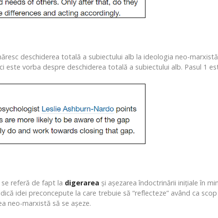
resc deschiderea totală a subiectului alb la ideologia neo-marxistă, 
ci este vorba despre deschiderea totală a subiectului alb. Pasul 1 e
 se referă de fapt la
digerarea
și așezarea îndoctrinării inițiale în
 adică idei preconcepute la care trebuie să “reflecteze” având ca scop
rea neo-marxistă să se așeze.