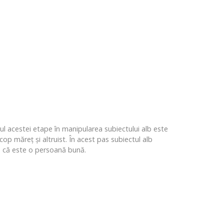
olul acestei etape în manipularea subiectului alb este
op măreț și altruist. În acest pas subiectul alb
uzia că este o persoană bună.