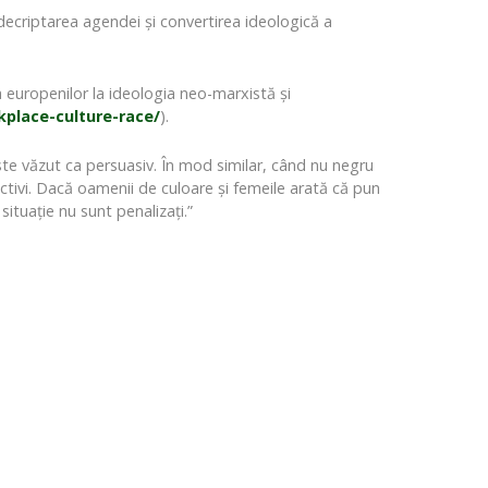
decriptarea agendei și convertirea ideologică a
europenilor la ideologia neo-marxistă și
place-culture-race/
).
ste văzut ca persuasiv. În mod similar, când nu negru
biectivi. Dacă oamenii de culoare și femeile arată că pun
situație nu sunt penalizați.”