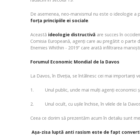
De asemenea, neo-marxismul nu este o ideologie a păcii
forța principiile ei sociale
.
Această
ideologie distructivă
are succes în occident 
Comisia Europeană, agenți care au pregătit o parte d
Enemies Whithin - 2019” care arată infiltrarea marxiștil
Forumul Economic Mondial de la Davos
La Davos, în Elveția, se întâlnesc cei mai importanți 
1. Unul public, unde mai mulți agenți economici și po
2. Unul ocult, cu ușile închise, în vilele de la Davo
Ceea ce dorim să prezentăm acum în detaliu sunt meto
Așa-zisa luptă anti rasism este de fapt converti