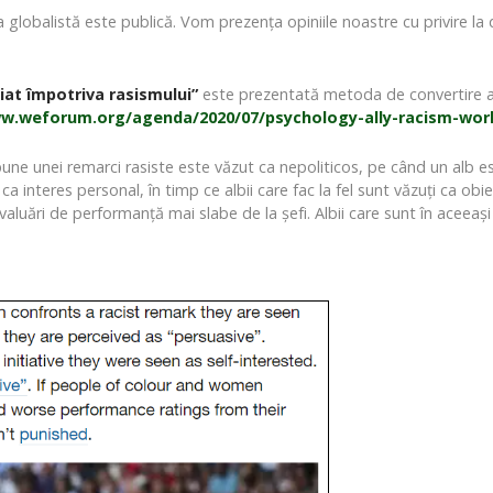
globalistă este publică. Vom prezența opiniile noastre cu privire la 
liat împotriva rasismului”
este prezentată metoda de convertire a 
ww.weforum.org/agenda/2020/07/psychology-ally-racism-work
une unei remarci rasiste este văzut ca nepoliticos, pe când un alb e
t ca interes personal, în timp ce albii care fac la fel sunt văzuți ca o
aluări de performanță mai slabe de la șefi. Albii care sunt în aceeași 