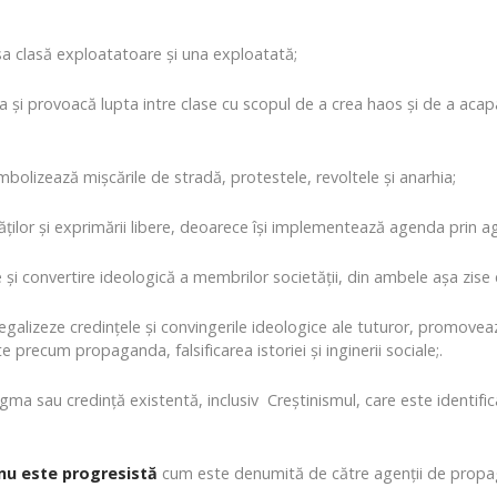
sa clasă exploatatoare și una exploatată;
 și provoacă lupta intre clase cu scopul de a crea haos și de a acap
olizează mișcările de stradă, protestele, revoltele și anarhia;
ților și exprimării libere, deoarece își implementează agenda prin agr
convertire ideologică a membrilor societății, din ambele așa zise clas
egalizeze credințele și convingerile ideologice ale tuturor, promovea
e precum propaganda, falsificarea istoriei și inginerii sociale;.
gma sau credință existentă, inclusiv Creștinismul, care este identifi
nu este progresistă
cum este denumită de către agenții de propaga