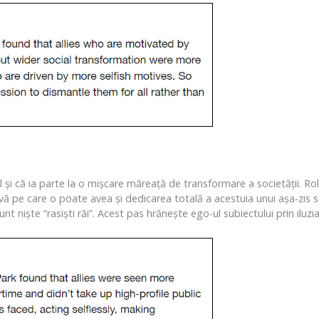
bil și că ia parte la o mișcare măreață de transformare a societății. R
vă pe care o poate avea și dedicarea totală a acestuia unui așa-zis sc
i sunt niște “rasiști răi”. Acest pas hrănește ego-ul subiectului prin il