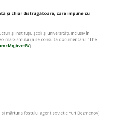
ntă și chiar distrugătoare, care impune cu
i și instituții, școli și universități, inclusiv în
 neo-marxismului (a se consulta documentarul “The
jpmcMqjbvctB/
).
si mărturia fostului agent sovietic Yuri Bezmenov).