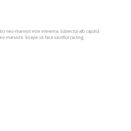
tici neo-marxiști este iminenta. Subiectul alb capătă
eo-marxiste. Începe să facă sacrificii (acting
.