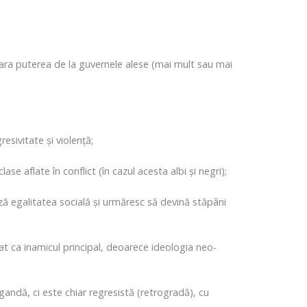
ara puterea de la guvernele alese (mai mult sau mai
esivitate și violență;
e aflate în conflict (în cazul acesta albi și negri);
ză egalitatea socială și urmăresc să devină stăpâni
cat ca inamicul principal, deoarece ideologia neo-
ndă, ci este chiar regresistă (retrogradă), cu