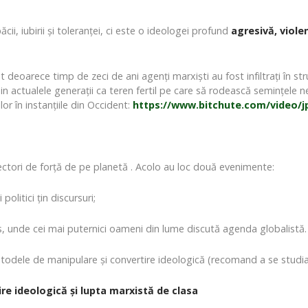
, iubirii și toleranței, ci este o ideologei profund
agresivă, viole
deoarece timp de zeci de ani agenți marxiști au fost infiltrați în structur
in actualele generații ca teren fertil pe care să rodească semințele
or în instanțiile din Occident:
https://www.bitchute.com/video/
vectori de forță de pe planetă . Acolo au loc două evenimente:
litici țin discursuri;
s, unde cei mai puternici oameni din lume discută agenda globalistă.
dele de manipulare și convertire ideologică (recomand a se studia 
re ideologică și lupta marxistă de clasa