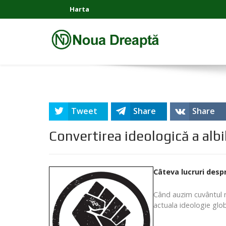
Harta
Tweet
Share
Share
Convertirea ideologică a albil
Câteva lucruri des
Când auzim cuvântul n
actuala ideologie glo