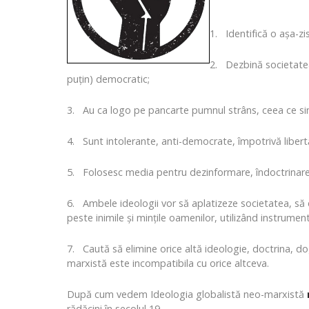
1. Identifică o așa-zi
2. Dezbină societatea
puțin) democratic;
3. Au ca logo pe pancarte pumnul strâns, ceea ce simb
4. Sunt intolerante, anti-democrate, împotrivă libertă
5. Folosesc media pentru dezinformare, îndoctrinare și 
6. Ambele ideologii vor să aplatizeze societatea, să 
peste inimile și mințile oamenilor, utilizând instrument
7. Caută să elimine orice altă ideologie, doctrina, do
marxistă este incompatibila cu orice altceva.
După cum vedem Ideologia globalistă neo-marxistă
rădăcini în secolul 19.