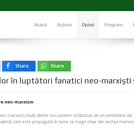
Acasă
Acțiuni
Opinii
Program
Share
Share
or în luptători fanatici neo-marxiști s
pre neo-marxism
eo-marxism mulți dintre noi suntem străbătuți de un sentiment de co
balistă care este propagată în lume se trage chiar din vechiul marxi