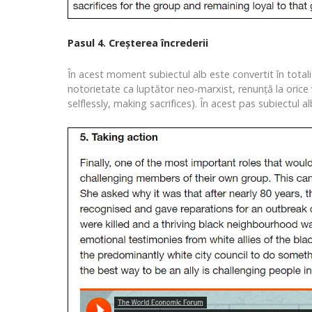
Pasul 4. Creșterea încrederii
În acest moment subiectul alb este convertit în totali
notorietate ca luptător neo-marxist, renunță la orice v
selflessly, making sacrifices). În acest pas subiectul a