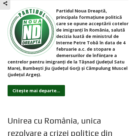
Partidul Noua Dreaptă,
principala formaţiune politică
care se opune acceptării cotelor
de imigranţi în România, salută
decizia luată de ministrul de
Interne Petre Tobă în data de 4
februarie a.c. de stopare a
demersurilor de înfiinţare a
centrelor pentru imigranţi de la Tăşnad (judeţul Satu
Mare), Bumbeşti Jiu (judeţul Gorj) şi Câmpulung Muscel
(judeţul Argeş).
Citește mai departe...
Unirea cu România, unica
rezolvare a crizei politice din