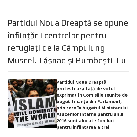
Partidul Noua Dreaptă se opune
înfiinţării centrelor pentru
refugiaţi de la Câmpulung
Muscel, Tăşnad şi Bumbeşti-Jiu
Partidul Noua Dreaptă
protestează faţă de votul
exprimat în Comisiile reunite de
buget-finanţe din Parlament,
prin care în bugetul Ministerului
Afacerilor Interne pentru anul
2016 sunt alocate fonduri
pentru înfiinţarea a trei