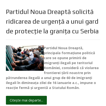
Partidul Noua Dreaptă solicită
ridicarea de urgenţă a unui gard
de protecţie la graniţa cu Serbia
Partidul Noua Dreaptă,
principala formaţiune politică
care se opune primirii de
imigranţi ilegali pe teritoriul
României, consideră că violarea
frontierei ţării noastre prin
pătrunderea ilegală a unui grup de 60 de imigranţi
ilegali în dimineaţa zilei de 16 ianuarie a.c., impune o
reacţie fermă şi urgentă a Statului Român.
Citește mai departe...