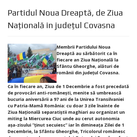
Partidul Noua Dreaptă, de Ziua
Naţională in judeţul Covasna
Membrii Partidului Noua
Dreaptă au sărbătorit ca în
fiecare an Ziua Naţională la
Sfântu Gheorghe, alături de
românii din judeţul Covasna.
Ca în fiecare an, Ziua de 1 Decembrie a fost precedată
de provocări anti-româneşti, menite să umbrească
bucuria aniversării a 97 ani de la Unirea Transilvaniei
cu Patria-Mamă România: cu doar 3 zile înainte de
Ziua Naţională separatiştii maghiari au organizat un
miting la Miercurea Ciuc unde au cerut autonomia
aşa-zisului ”ţinut secuiesc” iar în dimineaţa Zilei de 1
Decembrie, la Sfântu Gheorghe, Tricolorul românesc