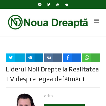
Tweet
Share
Share
Share
Share
Liderul Noii Drepte la Realitatea
TV despre legea defăimării
Video