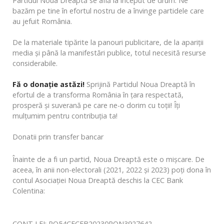
Partidul Noua Dreaptă se află la început de drum. Ne
bazăm pe tine în efortul nostru de a învinge partidele care
au jefuit România.
De la materiale tipărite la panouri publicitare, de la apariții
media și până la manifestări publice, totul necesită resurse
considerabile.
Fă o donație astăzi!
Sprijină Partidul Noua Dreaptă în
efortul de a transforma România în țara respectată,
prosperă și suverană pe care ne-o dorim cu toții! Îți
mulțumim pentru contribuția ta!
Donatii prin transfer bancar
Înainte de a fi un partid, Noua Dreaptă este o mișcare. De
aceea, în anii non-electorali (2021, 2022 și 2023) poți dona în
contul Asociației Noua Dreaptă deschis la CEC Bank
Colentina:
CONT LEI: RO54CECEB20230RON3927642