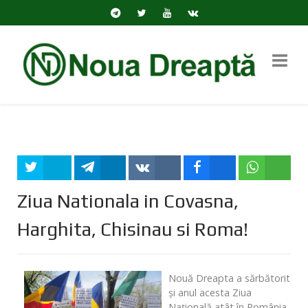
Tweet
Share
Share
Share
Share
Ziua Nationala in Covasna,
Harghita, Chisinau si Roma!
Nouă Dreapta a sărbătorit
şi anul acesta Ziua
Naţională atât în România,