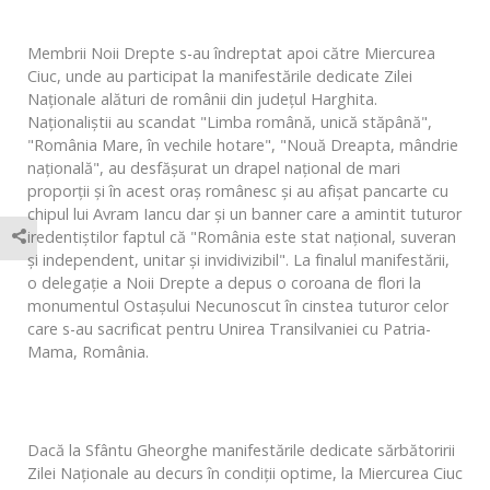
Membrii Noii Drepte s-au îndreptat apoi către Miercurea
Ciuc, unde au participat la manifestările dedicate Zilei
Naţionale alături de românii din judeţul Harghita.
Naţionaliştii au scandat "Limba română, unică stăpână",
"România Mare, în vechile hotare", "Nouă Dreapta, mândrie
naţională", au desfăşurat un drapel naţional de mari
proporţii şi în acest oraş românesc şi au afişat pancarte cu
chipul lui Avram Iancu dar şi un banner care a amintit tuturor
iredentiştilor faptul că "România este stat naţional, suveran
şi independent, unitar şi invidivizibil". La finalul manifestării,
o delegaţie a Noii Drepte a depus o coroana de flori la
monumentul Ostaşului Necunoscut în cinstea tuturor celor
care s-au sacrificat pentru Unirea Transilvaniei cu Patria-
Mama, România.
Dacă la Sfântu Gheorghe manifestările dedicate sărbătoririi
Zilei Naţionale au decurs în condiţii optime, la Miercurea Ciuc