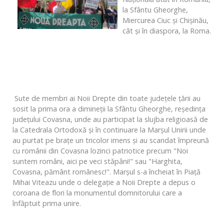
la Sfântu Gheorghe,
Miercurea Ciuc şi Chişinău,
cât şi în diaspora, la Roma.
Sute de membri ai Noii Drepte din toate judeţele ţării au
sosit la prima ora a dimineţii la Sfântu Gheorghe, reşedinţa
judeţului Covasna, unde au participat la slujba religioasă de
la Catedrala Ortodoxă şi în continuare la Marşul Unirii unde
au purtat pe braţe un tricolor imens şi au scandat împreună
cu românii din Covasna lozinci patriotice precum "Noi
suntem români, aici pe veci stăpâni!" sau "Harghita,
Covasna, pământ românesc!". Marşul s-a încheiat în Piaţă
Mihai Viteazu unde o delegaţie a Noii Drepte a depus o
coroana de flori la monumentul domnitorului care a
înfăptuit prima unire.