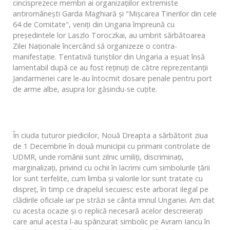
cincisprezece membri ai organizaţiilor extremiste
antiromâneşti Garda Maghiară şi "Mişcarea Tinerilor din cele
64 de Comitate", veniţi din Ungaria împreună cu
preşedintele lor Laszlo Toroczkai, au umbrit sărbătoarea
Zilei Naţionale încercând să organizeze o contra-
manifestaţie. Tentativă turiştilor din Ungaria a eşuat însă
lamentabil după ce au fost reţinuţi de către reprezentanţii
Jandarmeriei care le-au întocmit dosare penale pentru port
de arme albe, asupra lor găsindu-se cuţite.
În ciuda tuturor piedicilor, Nouă Dreapta a sărbătorit ziua
de 1 Decembrie în două municipii cu primarii controlate de
UDMR, unde românii sunt zilnic umiliţi, discriminaţi,
marginalizaţi, privind cu ochii în lacrimi cum simbolurile ţării
lor sunt terfelite, cum limba şi valorile lor sunt tratate cu
dispreţ, în timp ce drapelul secuiesc este arborat ilegal pe
clădirile oficiale iar pe străzi se cânta imnul Ungariei. Am dat
cu acesta ocazie şi o replică necesară acelor descreieraţi
care anul acesta l-au spânzurat simbolic pe Avram Iancu în