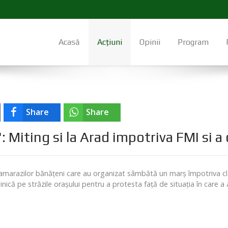
Acasă
Acțiuni
Opinii
Program
Share
Share
: Miting si la Arad impotriva FMI si a 
arazilor bănăţeni care au organizat sâmbătă un marş împotriva clasei
inică pe străzile oraşului pentru a protesta faţă de situaţia în car