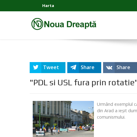
Harta
Tweet
Share
Share
"PDL si USL fura prin rotatie"
Urmând exemplul cam
din Arad a ieşit dum
comunismului.