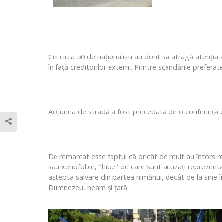
Cei circa 50 de naţionalişti au dorit să atragă atenţia 
în faţă creditorilor externi. Printre scandările prefera
Acţiunea de stradă a fost precedată de o conferinţă de
De remarcat este faptul că oricât de mult au întors r
sau xenofobie, "hibe" de care sunt acuzaţi reprezenta
aştepta salvare din partea nimănui, decât de la sine 
Dumnezeu, neam şi ţară.