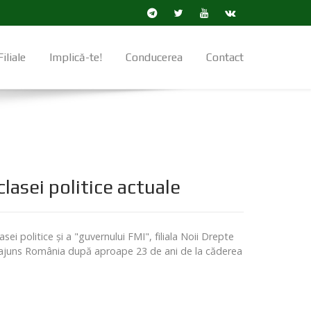
Filiale
Implică-te!
Conducerea
Contact
clasei politice actuale
 politice şi a "guvernului FMI", filiala Noii Drepte
e a ajuns România după aproape 23 de ani de la căderea