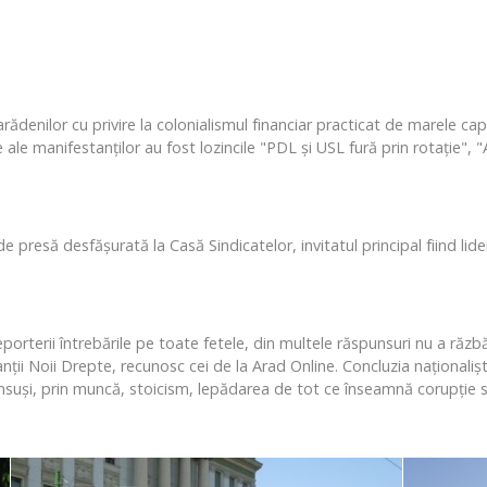
arădenilor cu privire la colonialismul financiar practicat de marele cap
te ale manifestanţilor au fost lozincile "PDL şi USL fură prin rotaţie"
 presă desfăşurată la Casă Sindicatelor, invitatul principal fiind lid
eporterii întrebările pe toate fetele, din multele răspunsuri nu a ră
nţii Noii Drepte, recunosc cei de la Arad Online. Concluzia naţional
însuşi, prin muncă, stoicism, lepădarea de tot ce înseamnă corupţie s