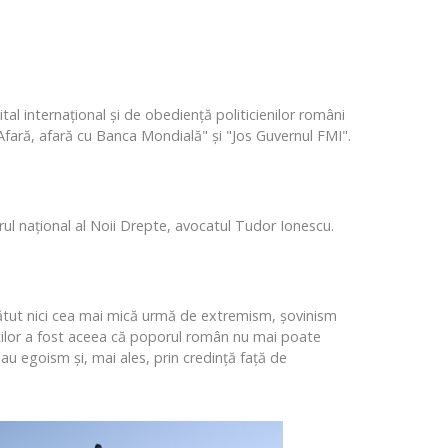
ital internaţional şi de obedienţă politicienilor români
, "Afară, afară cu Banca Mondială" şi "Jos Guvernul FMI".
erul naţional al Noii Drepte, avocatul Tudor Ionescu.
zbătut nici cea mai mică urmă de extremism, şovinism
iştilor a fost aceea că poporul român nu mai poate
au egoism şi, mai ales, prin credinţă faţă de