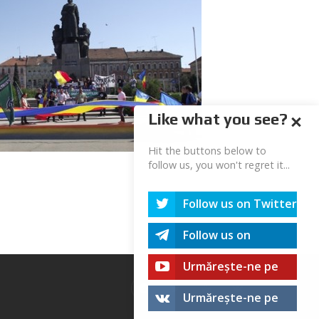
Like what you see?
Hit the buttons below to
follow us, you won't regret it...
Follow us on Twitter
Follow us on
Telegram
Urmărește-ne pe
youtube!
Urmărește-ne pe