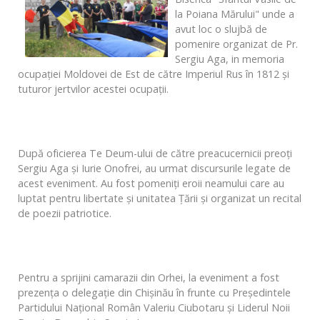
la Poiana Mărului" unde a
avut loc o slujbă de
pomenire organizat de Pr.
Sergiu Aga, in memoria
ocupaţiei Moldovei de Est de către Imperiul Rus în 1812 şi
tuturor jertvilor acestei ocupaţii.
După oficierea Te Deum-ului de către preacucernicii preoţi
Sergiu Aga şi Iurie Onofrei, au urmat discursurile legate de
acest eveniment. Au fost pomeniţi eroii neamului care au
luptat pentru libertate şi unitatea Ţării şi organizat un recital
de poezii patriotice.
Pentru a sprijini camarazii din Orhei, la eveniment a fost
prezenţa o delegaţie din Chişinău în frunte cu Preşedintele
Partidului Naţional Român Valeriu Ciubotaru şi Liderul Noii