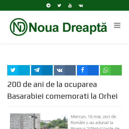
Tweet
Share
Share
Share
Share
200 de ani de la ocuparea
Basarabiei comemorati la Orhei
Miercuri, 16 mai, zeci de
Români s-au adunat la
Biserica "Sfântul Vasile de