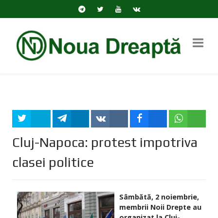
Tweet
Share
Share
Share
Share
Cluj-Napoca: protest impotriva
clasei politice
Sâmbătă, 2 noiembrie,
membrii Noii Drepte au
organizat la Cluj-