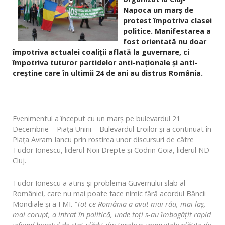
Napoca un marș de
protest împotriva clasei
politice. Manifestarea a
fost orientată nu doar
împotriva actualei coaliţii aflată la guvernare, ci
împotriva tuturor partidelor anti-naţionale și anti-
creștine care în ultimii 24 de ani au distrus România.
Evenimentul a început cu un marş pe bulevardul 21
Decembrie – Piaţa Unirii – Bulevardul Eroilor și a continuat în
Piaţa Avram Iancu prin rostirea unor discursuri de către
Tudor Ionescu, liderul Noii Drepte și Codrin Goia, liderul ND
Cluj.
Tudor Ionescu a atins şi problema Guvernului slab al
României, care nu mai poate face nimic fără acordul Băncii
Mondiale şi a FMI.
“Tot ce România a avut mai rău, mai laş,
mai corupt, a intrat în politică, unde toţi s-au îmbogăţit rapid