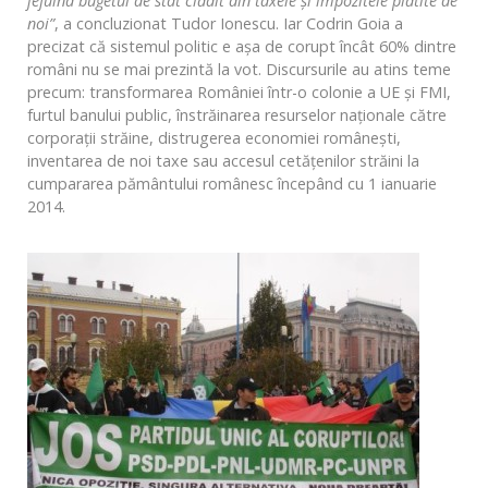
jefuind bugetul de stat clădit din taxele şi impozitele plătite de
noi”
, a concluzionat Tudor Ionescu. Iar Codrin Goia a
precizat că sistemul politic e așa de corupt încât 60% dintre
români nu se mai prezintă la vot. Discursurile au atins teme
precum: transformarea României într-o colonie a UE și FMI,
furtul banului public, înstrăinarea resurselor naționale către
corporații străine, distrugerea economiei românești,
inventarea de noi taxe sau accesul cetățenilor străini la
cumpararea pământului românesc începând cu 1 ianuarie
2014.