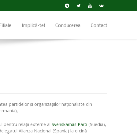
Filiale
Implică-te!
Conducerea
Contact
tea partidelor şi organizaţiilor naţionaliste din
ermania),
 pentru relaţii externe al
Svenskarnas Parti
(Suedia),
delegatul Alianza Nacional (Spania) la o cină