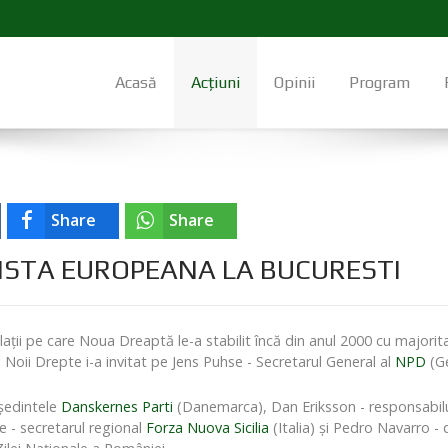
Acasă
Acțiuni
Opinii
Program
Share
Share
ISTA EUROPEANA LA BUCURESTI
elaţii pe care Noua Dreaptă le-a stabilit încă din anul 2000 cu majorita
Noii Drepte i-a invitat pe Jens Puhse - Secretarul General al
NPD
(G
eşedintele
Danskernes Parti
(Danemarca), Dan Eriksson - responsabilul
 - secretarul regional
Forza Nuova Sicilia
(Italia) şi Pedro Navarro - 