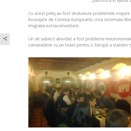
patriotică în ajunul 
Cu acest prilej au fost dezbatute problemele majore c
încurajate de Comisia Europeană, criza sistemului liber
imigraţia extracomunitară.
Un alt subiect abordat a fost problema revizionismului
camaraderie cu un toast pentru o Europă a statelor na