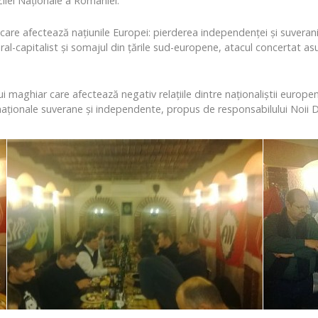
Zilei Naţionale a României.
are afectează naţiunile Europei: pierderea independenţei şi suveran
al-capitalist şi somajul din ţările sud-europene, atacul concertat asu
 maghiar care afectează negativ relaţiile dintre naţionaliştii europe
ţionale suverane şi independente, propus de responsabilului Noii Dr