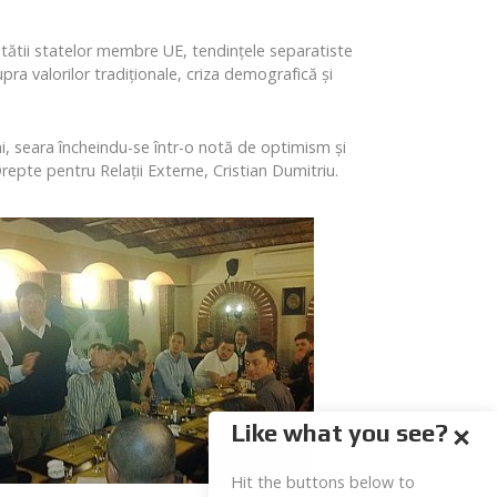
itătii statelor membre UE, tendinţele separatiste
pra valorilor tradiţionale, criza demografică şi
ni, seara încheindu-se într-o notă de optimism şi
epte pentru Relaţii Externe, Cristian Dumitriu.
Like what you see?
Hit the buttons below to