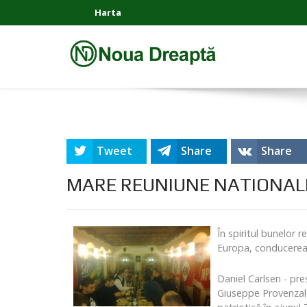
Harta
Tweet
Share
Share
MARE REUNIUNE NATIONAL
În spiritul bunelor r
Europa, conducerea 
Daniel Carlsen - pr
Giuseppe Provenzale