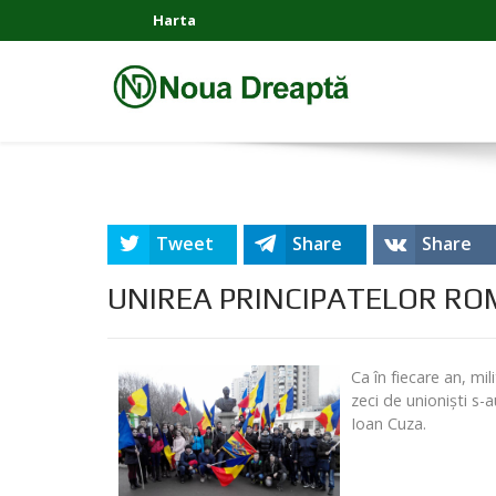
Harta
Tweet
Share
Share
UNIREA PRINCIPATELOR RO
Ca în fiecare an, mi
zeci de unioniști s-
Ioan Cuza.