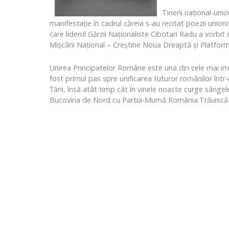
Tinerii național-unio
manifestație în cadrul căreia s-au recitat poezii unio
care liderul Gărzii Naționaliste Cibotari Radu a vorbit 
Mișcării Național – Creștine Noua Dreaptă și Platforme
Unirea Principatelor Române este una din cele mai im
fost primul pas spre unificarea tuturor românilor într
Țării, însă atât timp cât în vinele noaste curge sângel
Bucovina de Nord cu Partia-Mumă România.Trăiască 