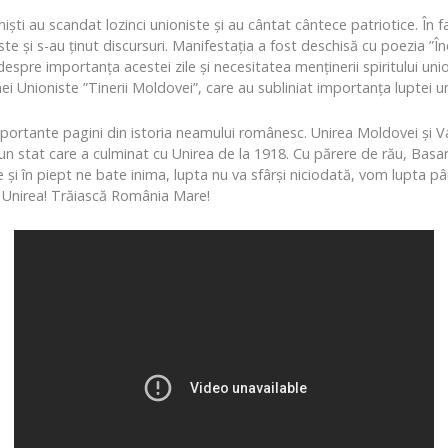
niști au scandat lozinci unioniste și au cântat cântece patriotice. În f
niste și s-au ținut discursuri. Manifestația a fost deschisă cu poezia
despre importanța acestei zile și necesitatea menținerii spiritului uni
i Unioniste ”Tinerii Moldovei”, care au subliniat importanța luptei u
portante pagini din istoria neamului românesc. Unirea Moldovei și Va
-un stat care a culminat cu Unirea de la 1918. Cu părere de rău, Basa
e și în piept ne bate inima, lupta nu va sfârși niciodată, vom lupta p
Unirea! Trăiască România Mare!