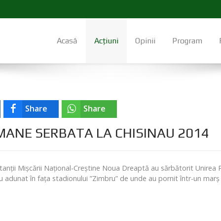
Acasă
Acțiuni
Opinii
Program
Share
Share
MANE SERBATA LA CHISINAU 2014
litanții Mișcării Național-Creștine Noua Dreaptă au sărbătorit Unirea P
au adunat în fața stadionului ”Zimbru” de unde au pornit într-un mar