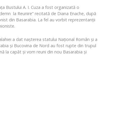
ața Bustului A. I. Cuza a fost organizată o
 ”Îndemn la Reunire” recitată de Diana Enache, după
onist din Basarabia. La fel au vorbit reprezentanții
nioniste.
lahiei a dat nașterea statului Național Român și a
rabia și Bucovina de Nord au fost rupte din trupul
ână la capăt și vom reuni din nou Basarabia și