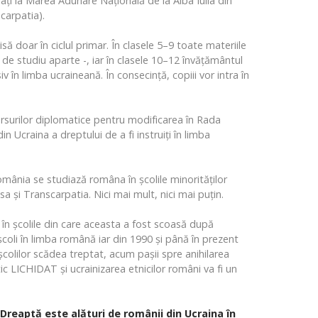
ți la Marea Adunare Naţională de la Alba Iulia din
carpatia).
ă doar în ciclul primar. În clasele 5–9 toate materiile
t de studiu aparte -, iar în clasele 10–12 învăţământul
iv în limba ucraineană. În consecinţă, copiii vor intra în
rsurilor diplomatice pentru modificarea în Rada
n Ucraina a dreptului de a fi instruiți în limba
România se studiază româna în școlile minorităților
a și Transcarpatia. Nici mai mult, nici mai puțin.
în școlile din care aceasta a fost scoasă după
coli în limba română iar din 1990 și până în prezent
colilor scădea treptat, acum pașii spre anihilarea
ctic LICHIDAT și ucrainizarea etnicilor români va fi un
 Dreaptă este alături de românii din Ucraina în