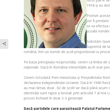
făcut parte di
1918 și eu dor
Potrivit acest
vor fi predate 
se va efectua d
şcoală români ş
Solicităm Guve
Supremă de la K
română, într-un număr de școli proporțional cu proce
Pe baza principiului reciprocității, cerem ca limba de 
naționale. Dacă în România minoritățile au în orar pest
Cerem totodată Prim-ministrului și Președintelui Româ
declararea independenței Ucrainei. Dacă în 1940 funcț
au mai rămas doar.. 62 de școli! Iar dacă până acum d
identității sunt rapizi și brutali: prin articolul 7 al n
proces încheiat în doar 2-3 generații!
Dacă partidele care parazitează Palatul Parlament