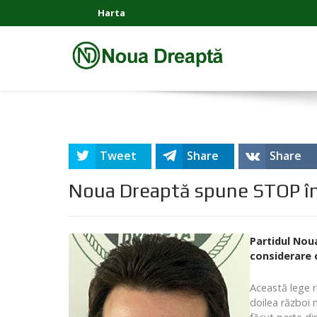
Harta
Tweet
Share
Share
Noua Dreaptă spune STOP înch
Partidul Noua
considerare 
Această lege r
doilea război m