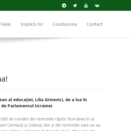
Filiale
Implică-te!
Conducerea
Contact
na!
 al educaţiei, Lilia Grinevici, de a lua în
 de Parlamentul Ucrainei.
00 de români din teritoriile răpite României în al
uni Cernăuți și Odesa) dar și din teritoriile care nu au