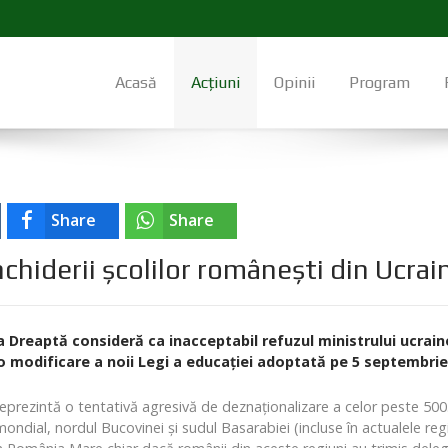
Acasă
Acțiuni
Opinii
Program
Share
Share
iderii școlilor româneşti din Ucrai
 Dreaptă consideră ca inacceptabil refuzul ministrului ucrainean
o modificare a noii Legi a educaţiei adoptată pe 5 septembrie
eprezintă o tentativă agresivă de deznaționalizare a celor peste 500.0
ondial, nordul Bucovinei și sudul Basarabiei (incluse în actualele regi