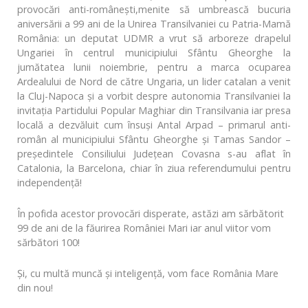
provocări anti-românești,menite să umbrească bucuria
aniversării a 99 ani de la Unirea Transilvaniei cu Patria-Mamă
România: un deputat UDMR a vrut să arboreze drapelul
Ungariei în centrul municipiului Sfântu Gheorghe la
jumătatea lunii noiembrie, pentru a marca ocuparea
Ardealului de Nord de către Ungaria, un lider catalan a venit
la Cluj-Napoca și a vorbit despre autonomia Transilvaniei la
invitația Partidului Popular Maghiar din Transilvania iar presa
locală a dezvăluit cum însuși Antal Arpad – primarul anti-
român al municipiului Sfântu Gheorghe şi Tamas Sandor –
președintele Consiliului Județean Covasna s-au aflat în
Catalonia, la Barcelona, chiar în ziua referendumului pentru
independență!
În pofida acestor provocări disperate, astăzi am sărbătorit
99 de ani de la făurirea României Mari iar anul viitor vom
sărbători 100!
Și, cu multă muncă și inteligență, vom face România Mare
din nou!