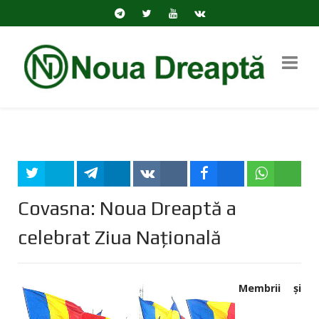
Tweet
Share
Share
Share
Share
Covasna: Noua Dreaptă a
celebrat Ziua Națională
Membrii și