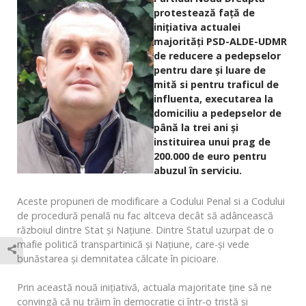
protestează față de
inițiativa actualei
majorități PSD-ALDE-UDMR
de reducere a pedepselor
pentru dare și luare de
mită si pentru traficul de
influenta, executarea la
domiciliu a pedepselor de
până la trei ani și
instituirea unui prag de
200.000 de euro pentru
abuzul în serviciu.
Aceste propuneri de modificare a Codului Penal si a Codului
de procedură penală nu fac altceva decât să adâncească
războiul dintre Stat și Națiune. Dintre Statul uzurpat de o
mafie politică transpartinică și Națiune, care-și vede
bunăstarea și demnitatea călcate în picioare.
Prin această nouă inițiativă, actuala majoritate ține să ne
convingă că nu trăim în democrație ci într-o tristă și