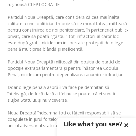
rușinoasă CLEPTOCRATIE.
Partidul Noua Dreaptă, care consideră că cea mai înalta
calitate a unui politician trebuie să fie moralitatea, militează
pentru construirea de noi penitenciare, în parteneriat public-
privat, care să poată "găzdui" toți infractorii al căror loc
este după gratii, nicidecum în libertate protejați de o lege
penală mult prea blândă și ineficientă.
Partidul Noua Dreaptă militează din poziția de partid de
opoziție extraparlamentară și pentru înăsprirea Codului
Penal, nicidecum pentru depenalizarea anumitor infracțiuni.
Doar o lege penală aspră îi va face pe demnitari să
înțeleagă, de frică dacă altfel nu se poate, că ei sunt în
slujba Statului, și nu viceversa.
Noua Dreaptă îndeamna toti cetățenii responsabili să se
coaguleze în jurul forțelor nationaliste, naționalismul fiind
Like what you see?
unicul adversar al statului cleptocrat din ultimii 28 de ani.