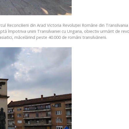
rcul Reconcilierii din Arad Victoria Revoluției Române din Transilva
 luptă împotriva unirii Transilvaniei cu Ungaria, obiectiv urmărit de r
asiatici, măcelărind peste 40.000 de români transilvăneni.