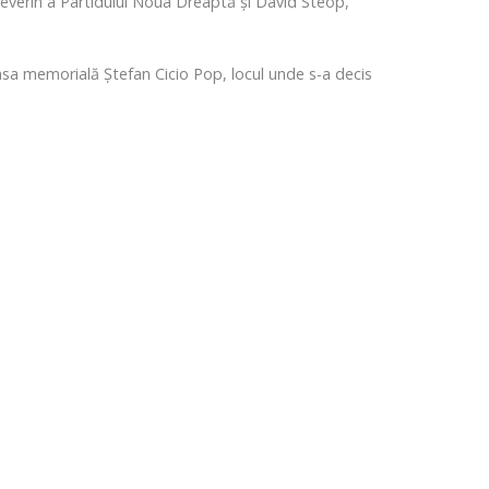
-Severin a Partidului Noua Dreaptă și David Steop,
Casa memorială Ștefan Cicio Pop, locul unde s-a decis