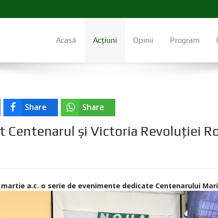
Acasă
Acțiuni
Opinii
Program
Share
Share
at Centenarul și Victoria Revoluției 
martie a.c. o serie de evenimente dedicate Centenarului Marii Un