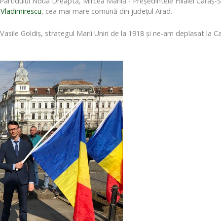
 Partidului Noua Dreaptă, Mircea Marilă - Președintele Filialei Caraș
Vladimirescu
, cea mai mare comună din județul Arad.
 Vasile Goldiș, strategul Marii Uniri de la 1918 și ne-am deplasat la 