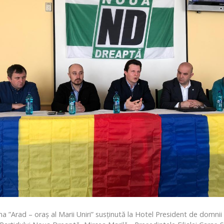
ma ”Arad – oraș al Marii Uniri” susținută la Hotel President de domni