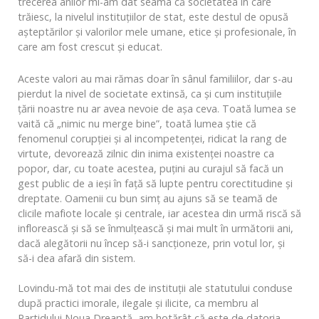
trecerea anilor mi-am dat seama că societatea în care
trăiesc, la nivelul instituţiilor de stat, este destul de opusă
așteptărilor și valorilor mele umane, etice şi profesionale, în
care am fost crescut și educat.
Aceste valori au mai rămas doar în sânul familiilor, dar s-au
pierdut la nivel de societate extinsă, ca şi cum instituţiile
ţării noastre nu ar avea nevoie de aşa ceva. Toată lumea se
vaită că „nimic nu merge bine”, toată lumea ştie că
fenomenul corupţiei şi al incompetenţei, ridicat la rang de
virtute, devorează zilnic din inima existenţei noastre ca
popor, dar, cu toate acestea, puţini au curajul să facă un
gest public de a ieşi în faţă să lupte pentru corectitudine şi
dreptate. Oamenii cu bun simţ au ajuns să se teamă de
clicile mafiote locale şi centrale, iar acestea din urmă riscă să
inflorească şi să se înmulţească şi mai mult în următorii ani,
dacă alegătorii nu încep să-i sancţioneze, prin votul lor, şi
să-i dea afară din sistem.
Lovindu-mă tot mai des de instituții ale statutului conduse
după practici imorale, ilegale și ilicite, ca membru al
Partidului Noua Dreaptă, am hotărât că este de datoria