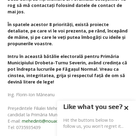
rog să mă contactaţi folosind datele de contact de
mai jos.
În spatele acestor 8 priorităţi, există proiecte
detaliate, pe care vi le voi prezenta, pe rând, începând
de mâine, şi pe care le veţi putea îmbogăţi cu ideile şi
propunerile voastre.
Intru în această bătălie electorală pentru Primăria
Municipiului Drobeta-Turnu Severin, având credința că
pot îndrepta lucrurile pe Făgașul Normal. Vreau ca
cinstea, integritatea, grija şi respectul față de om să
devină litere de lege!
Ing. Florin-Ion Măneanu
Like what you see?
Preşedintele Filialei Mehedinți a Partidului Noua Dreaptă,
candidat la Primăria Municipiului Drobeta-Turnu Severin
Hit the buttons below to
E-mail:
mehedinti@nouadreapta.org
follow us, you won't regret it...
Tel: 0735935439