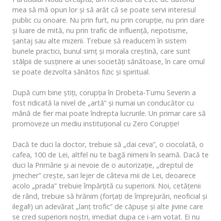
mea să mă opun lor și să arăt că se poate servi interesul
public cu onoare. Nu prin furt, nu prin corupţie, nu prin dare
şi luare de mită, nu prin trafic de influență, nepotisme,
şantaj sau alte mizerii. Trebuie să readucem în sistem
bunele practici, bunul simţ și morala creștină, care sunt
stâlpii de susținere ai unei societăți sănătoase, în care omul
se poate dezvolta sănătos fizic şi spiritual.
După cum bine știți, corupția în Drobeta-Turnu Severin a
fost ridicată la nivel de „artă” și numai un conducător cu
mână de fier mai poate îndrepta lucrurile. Un primar care să
promoveze un mediu instituţional cu Zero Corupţie!
Dacă te duci la doctor, trebuie să „dai ceva”, o ciocolată, o
cafea, 100 de Lei, altfel nu te bagă nimeni în seamă. Dacă te
duci la Primărie și ai nevoie de o autorizație, „dreptul de
jmecher” crește, sari lejer de câteva mii de Lei, deoarece
acolo „prada” trebuie împărţită cu superiorii. Noi, cetăţenii
de rând, trebuie să hrănim (forţaţi de împrejurări, neoficial şi
ilegal!) un adevărat „lanţ trofic” de căpuşe şi alte jivine care
se cred superiorii noştri, imediat dupa ce i-am votat. Ei nu