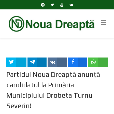
Tweet
Share
Share
Share
Share
Partidul Noua Dreaptă anunță
candidatul la Primăria
Municipiului Drobeta Turnu
Severin!