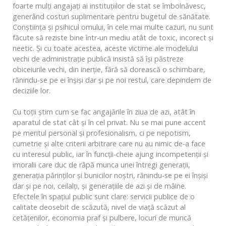
foarte mulţi angajaţi ai instituţiilor de stat se îmbolnăvesc,
generând costuri suplimentare pentru bugetul de sănătate.
Conştiinţa şi psihicul omului, în cele mai multe cazuri, nu sunt
făcute să reziste bine într-un mediu atât de toxic, incorect și
neetic. Şi cu toate acestea, aceste victime ale modelului
vechi de administraţie publică insistă să îşi păstreze
obiceiurile vechi, din inerţie, fără să dorească o schimbare,
rănindu-se pe ei înşişi dar şi pe noi restul, care depindem de
deciziile lor.
Cu toții știm cum se fac angajările în ziua de azi, atât în
aparatul de stat cât și în cel privat. Nu se mai pune accent
pe meritul personal şi profesionalism, ci pe nepotism,
cumetrie şi alte criterii arbitrare care nu au nimic de-a face
cu interesul public, iar în funcții-cheie ajung incompetenții şi
imoralii care duc de râpă munca unei întregi generații,
generaţia părinţilor şi bunicilor noştri, rănindu-se pe ei înşişi
dar şi pe noi, ceilalţi, şi generaţiile de azi și de mâine.
Efectele în spaţiul public sunt clare: servicii publice de o
calitate deosebit de scăzută, nivel de viaţă scăzut al
cetăţenilor, economia praf și pulbere, locuri de muncă