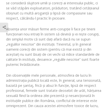
se consideră slujitorii umili şi corecţi ai interesului public, ci
se văd stăpâni exploatatori, prăduitori, tratând cetăţeanul
obişnuit cu multă aroganţă şi lipsă de compasiune sau
respect, călcându-l practic în picioare.
Absenţa unor măsuri ferme anti-corupție îi face pe tinerii
funcţionari nou intraţi în sistem să devină şi ei nişte corupţi,
din simplul motiv că sunt daţi afară dacă nu se supun
„regulilor nescrise” din instituţii. Tineretul, şi în general
oamenii corecţi din sistem (pentru că mai există şi din
aceştia!) nu sunt lăsaţi de cei vechi să ridice standardele de
calitate în instituţii, deoarece „regulile nescrise” sunt foarte
puternic înrădăcinate.
Din observaţiile mele personale, atmosfera de lucru în
administrația publică locală este, în general, una tensionată,
bazată pe şantaj, frică şi abuz în funcţie, lipsă de respect
profesional, femeile sunt tratate deosebit de urât, hărţuirea
sexuală fiind la ordinea zilei prezentă şi nesancţionată în
instituţiile publice din România, conflictul de interese este
omniprezent. Din cauza acestei atmosfere toxice de lucru,