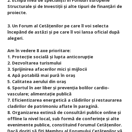
2. Echipa mea de specialişti în Fonduri Europene
Structurale și de Investiții şi alte tipuri de finanţări de
proiecte.
3. Un Forum al Cetăţenilor pe care îl voi selecta
începând de astăzi şi pe care îl voi lansa oficial după
alegeri.
Am în vedere 8 axe prioritare:
1. Protecţie socială şi lupta anticorupţie
2. Dezvoltarea turismului
3. Sprijinirea afacerilor mici şi mijlocii
4. Apă potabilă mai pură în oraş
5. Calitatea aerului din oraş
6. Sportul în aer liber şi prevenţia bolilor cardio-
vasculare; alimentație publică
7. Eficientizarea energetică a clădirilor şi restaurarea
cladirilor de patrimoniu aflate în paragină.
8. Organizarea extinsă de consultări publice online şi
offline la nivel local, sub formă de conferinţe şi alte
evenimente publice, constituind Forumul Cetăţenilor.
Dacă doriţi să fiţi Membru al Forumului Cetăţenilor vă