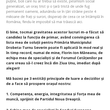
puţine, boli care nu ar trebui să existe, pesimism social
generalizat, un oraş trist şi o ţară tristă de unde fug
permanent oamenii, adunându-se în ţări străine peste 4
milioane de fraţi şi surori, disperaţi de ceea ce se întâmplă în
România, fiindu-le imposibil să mai trăiască aici.
Ei bine, tocmai gravitatea acestor lucruri m-a făcut să
candidez la funcția de primar, având convingerea că
lista mea de soluţii pentru Primăria Municipiului
Drobeta-Turnu Severin poate fi aplicată în mod real şi
în timp record, numai de mine, Florin-Ion Măneanu, de
echipa mea de specialişti şi de Forumul Cetăţenilor pe
care vreau să-l creez încă din Ziua Unu, imediat după
alegeri!
Mă bazez pe 3 entităţi principale de luare a deciziilor şi
de a face să prospere oraşul nostru:
1. Competenţa, energia, integritatea şi forţa mea de
muncă, sprijinit de Partidul Noua Dreaptă.