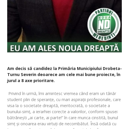
Am decis să candidez la Primăria Municipiului Drobeta-
Turnu Severin deoarece am cele mai bune proiecte, în
jurul a 8 axe prioritare.
Privind în urmă, îmi amintesc vremea când eram un tânăr
student plin de speranțe, cu mari aspirații profesionale, care
visa la o societate dreaptă, meritocrată, o societate a
bunului-simț, a ierarhiei corecte a valorilor, conform spusei
bătrâneşti „ai carte, ai parte!” în care munca cinstită, bunul
simţ și onoarea erau virtuți de necombătut. Însă odată cu