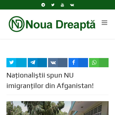
Tweet
Share
Share
Share
Share
Naționaliștii spun NU
imigranților din Afganistan!