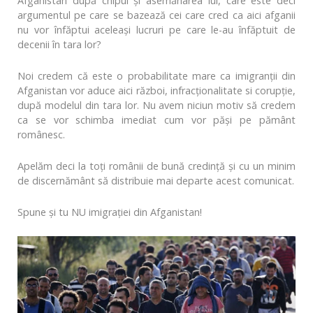
Afganistan după chipul și asemănarea lui, care este deci
argumentul pe care se bazează cei care cred ca aici afganii
nu vor înfăptui aceleași lucruri pe care le-au înfăptuit de
decenii în tara lor?
Noi credem că este o probabilitate mare ca imigranții din
Afganistan vor aduce aici război, infracționalitate si corupție,
după modelul din tara lor. Nu avem niciun motiv să credem
ca se vor schimba imediat cum vor păși pe pământ
românesc.
Apelăm deci la toți românii de bună credință și cu un minim
de discernământ să distribuie mai departe acest comunicat.
Spune și tu NU imigrației din Afganistan!