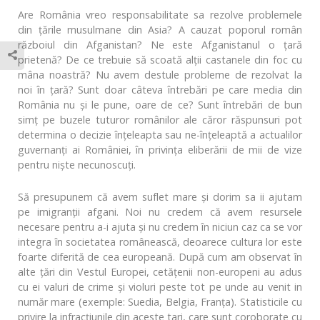
Are România vreo responsabilitate sa rezolve problemele
din țările musulmane din Asia? A cauzat poporul român
războiul din Afganistan? Ne este Afganistanul o țară
prietenă? De ce trebuie să scoată alții castanele din foc cu
mâna noastră? Nu avem destule probleme de rezolvat la
noi în țară? Sunt doar câteva întrebări pe care media din
România nu și le pune, oare de ce? Sunt întrebări de bun
simț pe buzele tuturor românilor ale căror răspunsuri pot
determina o decizie înțeleapta sau ne-înțeleaptă a actualilor
guvernanți ai României, în privința eliberării de mii de vize
pentru niște necunoscuți.
Să presupunem că avem suflet mare și dorim sa ii ajutam
pe imigranții afgani. Noi nu credem că avem resursele
necesare pentru a-i ajuta și nu credem în niciun caz ca se vor
integra în societatea românească, deoarece cultura lor este
foarte diferită de cea europeană. După cum am observat în
alte țări din Vestul Europei, cetățenii non-europeni au adus
cu ei valuri de crime și violuri peste tot pe unde au venit in
număr mare (exemple: Suedia, Belgia, Franța). Statisticile cu
privire la infracțiunile din aceste tari, care sunt coroborate cu