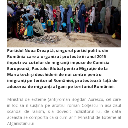
Partidul Noua Dreaptă, singurul partid politic din
România care a organizat proteste în anul 2015
împotriva cotelor de migranți impuse de Comisia
Europeană, Pactului Global pentru Migrație de la
Marrakech și deschiderii de noi centre pentru
imigranți pe teritoriul României, protestează față de
aducerea de migranți afgani pe teritoriul României.
Ministrul de externe (anti)român Bogdan Aurescu, cel care
în loc sa îl susțină pe arbitrul român Colțescu în așa-zisul
scandal de rasism, s-a dovedit inchizitorul lui, de data
aceasta se comportă ca și cum ar fi Ministrul de Externe al
Afganistanului.