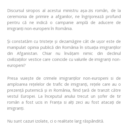
Discursul siropos al acestui ministru așa-zis român, de la
ceremonia de primire a afganilor, ne îngrijorează profund
pentru că ne indică o campanie amplă de aducere de
imigranți non-europeni în România.
Și constatăm cu tristețe și dezamăgire cât de ușor este de
manipulat opinia publică din România în situația imigranților
din Afganistan. Chiar nu învățam nimic din declinul
civilizațiilor vestice care coincide cu valurile de imigranți non-
europeni?
Presa vuiește de crimele imigranților non-europeni si de
amploarea rețelelor de trafic de imigranți, rețele care au o
prezență puternică și in România, fiind țară de tranzit către
vestul Europei. La începutul anului trecut un șofer de tir
român a fost ucis in Franța si alți zeci au fost atacați de
imigranți.
Nu sunt cazuri izolate, ci o realitate larg răspândită.