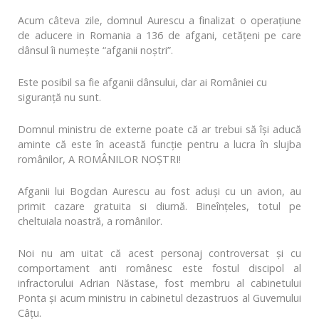
Acum câteva zile, domnul Aurescu a finalizat o operațiune
de aducere in Romania a 136 de afgani, cetățeni pe care
dânsul îi numește “afganii noștri”.
Este posibil sa fie afganii dânsului, dar ai României cu
siguranță nu sunt.
Domnul ministru de externe poate că ar trebui să își aducă
aminte că este în această funcție pentru a lucra în slujba
românilor, A ROMÂNILOR NOȘTRI!
Afganii lui Bogdan Aurescu au fost aduși cu un avion, au
primit cazare gratuita si diurnă. Bineînțeles, totul pe
cheltuiala noastră, a românilor.
Noi nu am uitat că acest personaj controversat și cu
comportament anti românesc este fostul discipol al
infractorului Adrian Năstase, fost membru al cabinetului
Ponta și acum ministru in cabinetul dezastruos al Guvernului
Câțu.