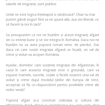
valurile de imigranți, sunt publice.
Unde ne este logica înțeleaptă si sănătoasă? Chiar nu mai
putem gândi singuri fără sa ne spună alții, așa-zisi liberali, ce
să facem la noi în țară?
Sa presupunem ca noi ne înșelăm și acești imigranți afgani
vin cu intenții bune și se vor integra în România. Daca noi ne
înșelăm nu va avea poporul roman nimic de pierdut. Dar
daca cei care susțin imigrația afgană se înșală, un val de
crime și violuri va acoperi România.
Așadar, domnilor care susțineți imigrația din Afganistan, în
cazul în care aceasta imigrație este o greșeală, care va
expune mamele, surorile, soțiile si fiicele noastre unui val de
violuri și crime după modelul țărilor din Europa de Vest,
acceptați să fiți co-răspunzători pentru posibilele crime ale
noilor veniți?
Poporul afgan și-a construit civilizația și cultura din