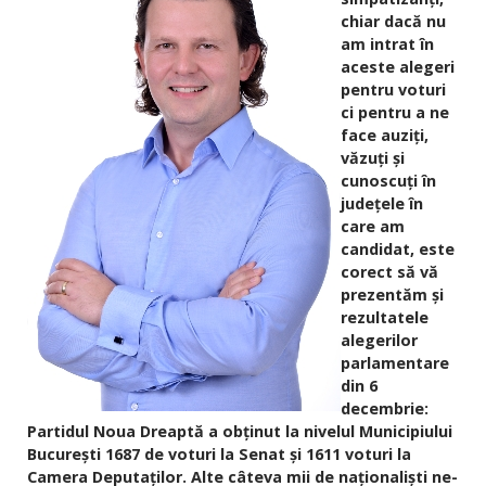
chiar dacă nu
am intrat în
aceste alegeri
pentru voturi
ci pentru a ne
face auziți,
văzuți și
cunoscuți în
județele în
care am
candidat, este
corect să vă
prezentăm și
rezultatele
alegerilor
parlamentare
din 6
decembrie:
Partidul Noua Dreaptă a obținut la nivelul Municipiului
București 1687 de voturi la Senat și 1611 voturi la
Camera Deputaților. Alte câteva mii de naționaliști ne-