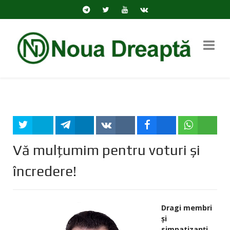
Tweet
Share
Share
Share
Share
Vă mulțumim pentru voturi și
încredere!
Dragi membri
și
simpatizanți,