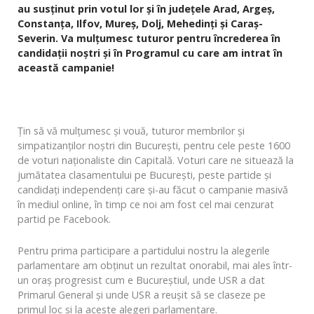
au susținut prin votul lor și în județele Arad, Argeș,
Constanța, Ilfov, Mureș, Dolj, Mehedinți și Caraș-
Severin. Va mulțumesc tuturor pentru încrederea în
candidații noștri și în Programul cu care am intrat în
această campanie!
Țin să vă mulțumesc și vouă, tuturor membrilor și
simpatizanților noștri din București, pentru cele peste 1600
de voturi naționaliste din Capitală. Voturi care ne situează la
jumătatea clasamentului pe București, peste partide și
candidați independenți care și-au făcut o campanie masivă
în mediul online, în timp ce noi am fost cel mai cenzurat
partid pe Facebook.
Pentru prima participare a partidului nostru la alegerile
parlamentare am obținut un rezultat onorabil, mai ales într-
un oraș progresist cum e Bucureștiul, unde USR a dat
Primarul General și unde USR a reușit să se claseze pe
primul loc și la aceste alegeri parlamentare.