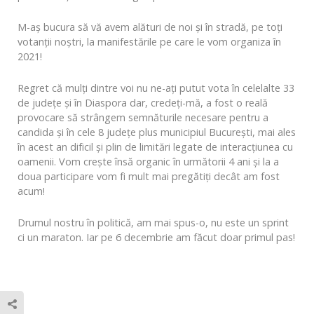
M-aș bucura să vă avem alături de noi și în stradă, pe toți
votanții noștri, la manifestările pe care le vom organiza în
2021!
Regret că mulți dintre voi nu ne-ați putut vota în celelalte 33
de județe și în Diaspora dar, credeți-mă, a fost o reală
provocare să strângem semnăturile necesare pentru a
candida și în cele 8 județe plus municipiul București, mai ales
în acest an dificil și plin de limitări legate de interacțiunea cu
oamenii. Vom crește însă organic în următorii 4 ani și la a
doua participare vom fi mult mai pregătiți decât am fost
acum!
Drumul nostru în politică, am mai spus-o, nu este un sprint
ci un maraton. Iar pe 6 decembrie am făcut doar primul pas!