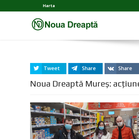
Harta
Tweet
Share
Share
Noua Dreaptă Mureș: acțiune