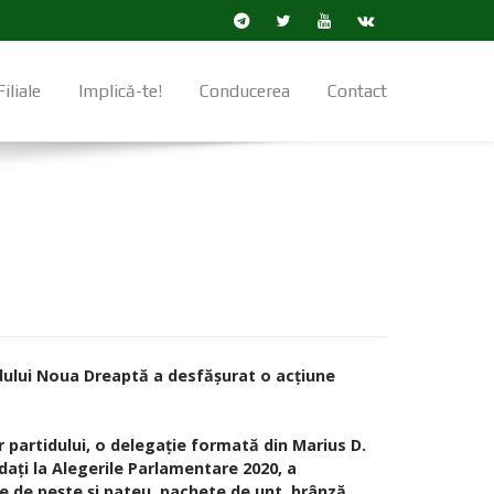
Filiale
Implică-te!
Conducerea
Contact
tidului Noua Dreaptă a desfășurat o acţiune
r partidului, o delegaţie formată din Marius D.
daţi la Alegerile Parlamentare 2020, a
ve de pește și pateu, pachete de unt, brânză