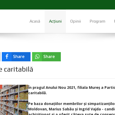
Acasă
Acțiuni
Opinii
Program
Share
Share
 caritabilă
În pragul Anului Nou 2021, filiala Mureș a Par
caritabilă.
Pe baza donațiilor membrilor și simpatizanțilo
Moldovan, Marius Sabău și Ingrid Vajda - candi
achiziționat și a oferit câteva sute de conser