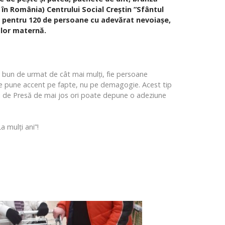
e în România) Centrului Social Creștin ”Sfântul
sa pentru 120 de persoane cu adevărat nevoiașe,
 lor maternă.
u bun de urmat de cât mai mulți, fie persoane
 ce pune accent pe fapte, nu pe demagogie. Acest tip
lui de Presă de mai jos ori poate depune o adeziune
 mulți ani”!