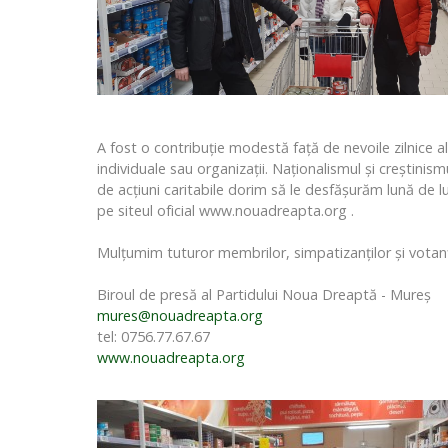
A fost o contribuție modestă față de nevoile zilnice 
individuale sau organizații. Naționalismul și creștin
de acțiuni caritabile dorim să le desfășurăm lună de 
pe siteul oficial www.nouadreapta.org .
Mulțumim tuturor membrilor, simpatizanților și votanți
Biroul de presă al Partidului Noua Dreaptă - Mureș
mures@nouadreapta.org
tel: 0756.77.67.67
www.nouadreapta.org