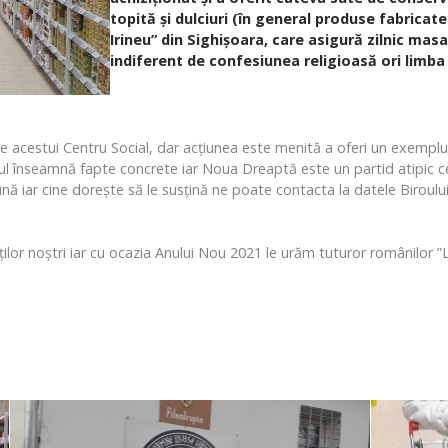
topită și dulciuri (în general produse fabricat
Irineu” din Sighișoara, care asigură zilnic ma
indiferent de confesiunea religioasă ori limba
ale acestui Centru Social, dar acțiunea este menită a oferi un exempl
ismul înseamnă fapte concrete iar Noua Dreaptă este un partid atipic
lună iar cine dorește să le susțină ne poate contacta la datele Birou
lor noștri iar cu ocazia Anului Nou 2021 le urăm tuturor românilor ”La