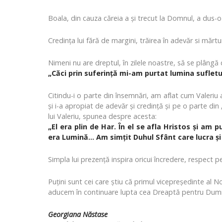
Boala, din cauza căreia a și trecut la Domnul, a dus-o
Credința lui fără de margini, trăirea în adevăr si mărturi
Nimeni nu are dreptul, în zilele noastre, să se plângă d
„Căci prin suferință mi-am purtat lumina sufletulu
Citindu-i o parte din însemnări, am aflat cum Valeriu
și i-a apropiat de adevăr și credință și pe o parte din „
lui Valeriu, spunea despre acesta:
„El era plin de Har. În el se afla Hristos și am p
era Lumină... Am simțit Duhul Sfânt care lucra și 
Simpla lui prezență inspira oricui încredere, respect p
Puțini sunt cei care știu că primul vicepreședinte al 
aducem în continuare lupta cea Dreaptă pentru Dum
Georgiana Năstase