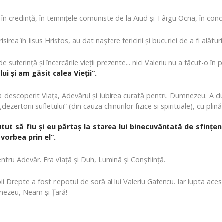
 în credință, în temnițele comuniste de la Aiud și Târgu Ocna, în cond
sirea în Iisus Hristos, au dat naștere fericirii și bucuriei de a fi alătu
e suferință și încercările vieții prezente... nici Valeriu nu a făcut-o î
i și am găsit calea Vieții”.
 a descoperit Viața, Adevărul și iubirea curată pentru Dumnezeu. A du
dezertorii sufletului” (din cauza chinurilor fizice si spirituale), cu pli
utut să fiu și eu părtaș la starea lui binecuvântată de sfințenie
vorbea prin el”.
entru Adevăr. Era Viață și Duh, Lumină și Conștiință.
Noii Drepte a fost nepotul de soră al lui Valeriu Gafencu. Iar lupta ac
nezeu, Neam și Țară!