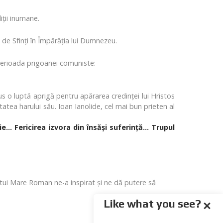
iții inumane.
ri de Sfinți în Împărăția lui Dumnezeu.
n perioada prigoanei comuniste:
s o luptă aprigă pentru apărarea credinței lui Hristos
nătatea harului său. Ioan Ianolide, cel mai bun prieten al
... Fericirea izvora din însăși suferință... Trupul
estui Mare Roman ne-a inspirat și ne dă putere să
Like what you see?