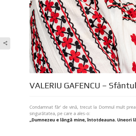
VALERIU GAFENCU – Sfântul În
Condamnat făr’ de vină, trecut la Domnul mult prea 
singurătatea, pe care a ales-o:
„Dumnezeu e lângă mine, întotdeauna. Uneori lă