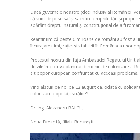
Dacă guvernele noastre (deci inclusiv al României, vez
că sunt dispuse să își sacrifice propriile țări și propr
apărăm dreptul natural și constituțional de a fi români
Reamintim că peste 6 milioane de români au fost alunga
încurajarea imigrației și stabilirii în România a unor p
Protestul nostru din fața Ambasadei Regatului Unit al
de zile împotriva planului demonic de colonizare a Ro
alt popor european confruntat cu aceeași problemă.
Vino alături de noi pe 22 august ca, odată cu solidari
colonizate populații străine”!
Dr. Ing. Alexandru BALCU,
Noua Dreaptă, filiala București