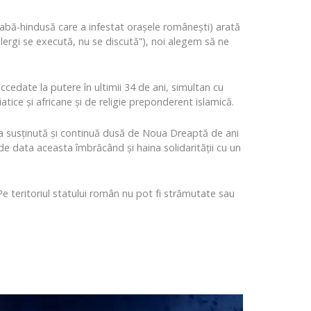
arabă-hindusă care a infestat orașele românești) arată
Kalergi se execută, nu se discută”), noi alegem să ne
cedate la putere în ultimii 34 de ani, simultan cu
atice și africane și de religie preponderent islamică.
nia susținută și continuă dusă de Noua Dreaptă de ani
de data aceasta îmbrăcând și haina solidarității cu un
Pe teritoriul statului român nu pot fi strămutate sau