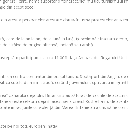
 în general, care, nemaisuportând “binefacerile” multiculturalismului im
ie din acest secol.
 din arest a persoanelor arestate abuziv în urma protestelor anti-imigr
ă, care de la an la an, de la lună la lună, își schimbă structura demog
 de străine de origine africană, indiană sau arabă.
șteptăm participanții la ora 11:00 în fața Ambasadei Regatului Unit al 
țe dintr-un centru comunitar din orașul turistic Southport din Anglia, d
t cu sutele de mii în stradă, cerând guvernului expulzarea imigranțilo
ea” paharului deja plin. Britanicii s-au săturat de valurile de atacuri 
stanezi (este celebru deja în acest sens orașul Rotherham), de aten
oate infracțiunile cu violență din Marea Britanie au ajuns să fie comi
te pe noi toți, europenii nativi.