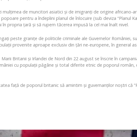
i mulțimea de muncitori asiatici și de imigranți de origine africano-
iile popoare pentru a îndeplini planul de înlocuire (sub deviza “Planul 
 în propria țară și să rupem tăcerea impusă la cel mai înalt nivel.
ți peste granițe de politicile criminale ale Guvernelor României, suc
opulații provenite aproape exclusiv din țări ne-europene, în general asi
 Marii Britanii și Irlandei de Nord din 22 august se înscrie în campa
mâniei cu populații păgâne și total diferite etnic de poporul român, 
tatea față de poporul britanic să amintim și guvernanților noștri că ”