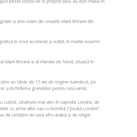
pus peste voința lor în propria țară, au ieșit masiv în
ație și anti-islam din orașele Marii Britanii din
rafică în mod accelerat și vizibil, în marile noastre
Marii Britanii și al Irlandei de Nord, situată în
e către un tânăr de 17 ani de origine ruandeză, pe
r și închiderea granițelor pentru nou-veniți.
cu cuțitul, săvârșite mai ales în capitala Londra, de
tatele cu arme albe sau cu bombă (“podul Londrei”,
se de cetățeni de rasă afro-arabă și de religie