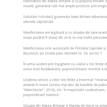
naționaliștii din Marea Britanie și cu poporul britanic
stradă, generând cele mai ample proteste anti-imigraț
Solicităm totodată guvernului Marii Britanii eliberarea
ultimele săptămâni.
Manifestarea are legătură și cu situația din țara noastr
orașe putând fi văzuți din ce în ce mai multe persoane
Manifestarea este autorizată de Primăria Capitalei și a
București, pe strada Jules Michelet nr. 24, sector 1.
În urma uciderii prin înjughiere cu cuțitul a trei feti
nume Axel Rudakubana, poporul britanic revoltat a ieși
Uciderea atroce a celor trei fetițe a însemnat “revărsar
violurile în masă comise mai ales de bandele de paki
“Manchester”, 2016), etc. În majoritate covârșitoare, t
preponderant islamică.
Situația din Marea Britanie și Irlanda de Nord ne priveș