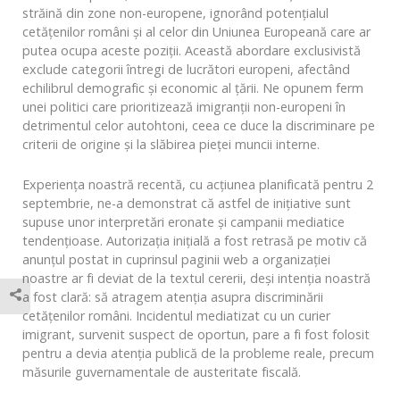
străină din zone non-europene, ignorând potențialul
cetățenilor români și al celor din Uniunea Europeană care ar
putea ocupa aceste poziții. Această abordare exclusivistă
exclude categorii întregi de lucrători europeni, afectând
echilibrul demografic și economic al țării. Ne opunem ferm
unei politici care prioritizează imigranții non-europeni în
detrimentul celor autohtoni, ceea ce duce la discriminare pe
criterii de origine și la slăbirea pieței muncii interne.
Experiența noastră recentă, cu acțiunea planificată pentru 2
septembrie, ne-a demonstrat că astfel de inițiative sunt
supuse unor interpretări eronate și campanii mediatice
tendențioase. Autorizația inițială a fost retrasă pe motiv că
anunțul postat in cuprinsul paginii web a organizației
noastre ar fi deviat de la textul cererii, deși intenția noastră
a fost clară: să atragem atenția asupra discriminării
cetățenilor români. Incidentul mediatizat cu un curier
imigrant, survenit suspect de oportun, pare a fi fost folosit
pentru a devia atenția publică de la probleme reale, precum
măsurile guvernamentale de austeritate fiscală.