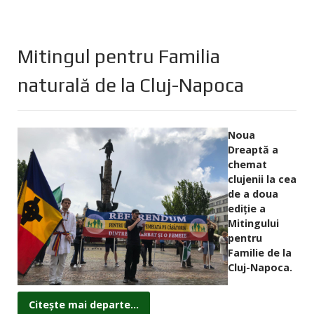
Mitingul pentru Familia
naturală de la Cluj-Napoca
Noua
Dreaptă a
chemat
clujenii la cea
de a doua
ediţie a
Mitingului
pentru
Familie de la
Cluj-Napoca.
Citește mai departe...