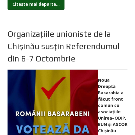
Citește mai departe...
Organizațiile unioniste de la
Chișinău susțin Referendumul
din 6-7 Octombrie
Noua
Dreaptă
Basarabia a
făcut front
comun cu
asociațiile
Unirea–ODIP,
BUN și ASCOR
Chișinău