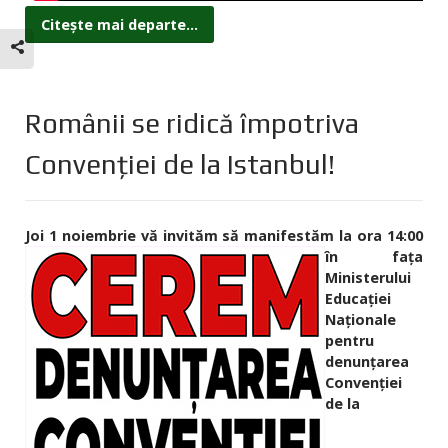
Citește mai departe...
Românii se ridică împotriva
Convenției de la Istanbul!
Joi 1 noiembrie vă
invităm să manifestăm la ora 14:00
în fața
Ministerului
Educației
Naționale
pentru
denunțarea
Convenției
de la