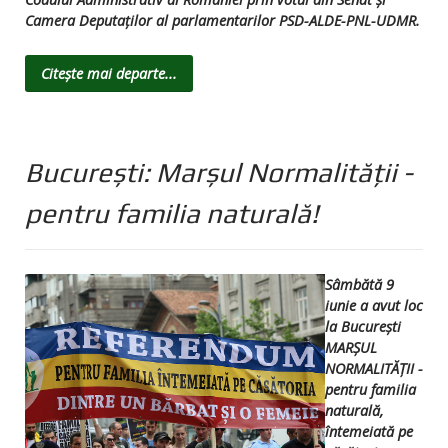
Camera Deputaților al parlamentarilor PSD-ALDE-PNL-UDMR.
Citește mai departe...
București: Marșul Normalităţii -
pentru familia naturală!
Sâmbătă 9
iunie a avut loc
la București
MARȘUL
NORMALITĂȚII -
pentru familia
naturală,
întemeiată pe