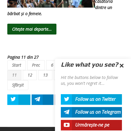
căsătoria
dintre un
bărbat și o femeie.
Citește mai departe...
Pagina 11 din 27
Like what you see?
Start
Prec
6
7
8
9
10
11
12
13
14
15
Mai departe
Hit the buttons below to follow
us, you won't regret it...
Sfârșit
Follow us on Twitter
Tweet
Share
Share
Share
Share
Follow us on Telegram
Urmărește-ne pe