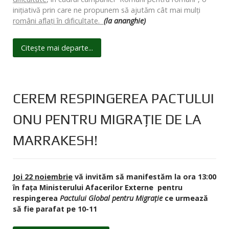
inițiativă prin care ne propunem să ajutăm cât mai mulți
rom
â
ni aflați
î
n dificultate.
(
la ananghie)
Citește mai departe...
CEREM RESPINGEREA PACTULUI
ONU PENTRU MIGRAȚIE DE LA
MARRAKESH!
Joi 22 noiembrie
vă invităm să manifestăm la ora
13:00
în fața Ministerului Afacerilor Externe pentru
respingerea
Pactului Global pentru Migrație
ce urmează
să fie parafat pe 10-11