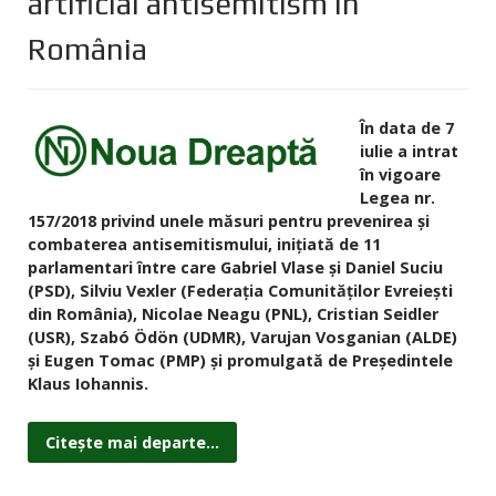
artificial antisemitism în
România
În data de 7
iulie a intrat
în vigoare
Legea nr.
157/2018 privind unele măsuri pentru prevenirea și
combaterea antisemitismului, inițiată de 11
parlamentari între care Gabriel Vlase și Daniel Suciu
(PSD), Silviu Vexler (Federaţia Comunităţilor Evreieşti
din România), Nicolae Neagu (PNL), Cristian Seidler
(USR), Szabó Ödön (UDMR), Varujan Vosganian (ALDE)
și Eugen Tomac (PMP) și promulgată de Preşedintele
Klaus Iohannis.
Citește mai departe...