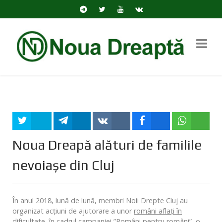
Tweet
Share
Share
Share
Share
Noua Dreapă alături de familile
nevoiașe din Cluj
În anul 2018, lună de lună, membri Noii Drepte Cluj au
organizat acțiuni de ajutorare a unor
rom
â
ni aflați
î
n
dificultate
, în cadrul campaniei ”Români pentru români”, o