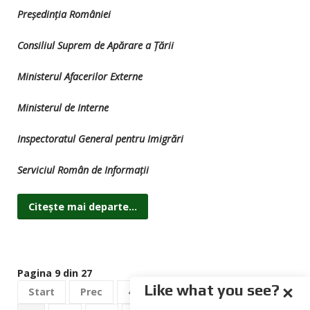
Președinția României
Consiliul Suprem de Apărare a Țării
Ministerul Afacerilor Externe
Ministerul de Interne
Inspectoratul General pentru Imigrări
Serviciul Român de Informații
Citește mai departe...
Pagina 9 din 27
Like what you see?
Start
Prec
4
5
6
7
8