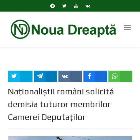
Tweet
Share
Share
Share
Share
Naționaliștii români solicită
demisia tuturor membrilor
Camerei Deputaților