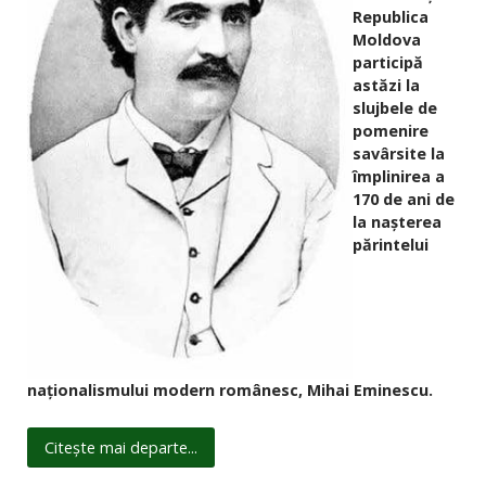
Republica
Moldova
participă
astăzi la
slujbele de
pomenire
savârsite la
împlinirea a
170 de ani de
la nașterea
părintelui
naționalismului modern românesc, Mihai Eminescu.
Citește mai departe...