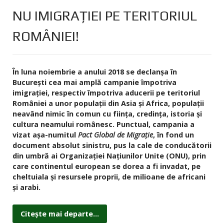
NU IMIGRAȚIEI PE TERITORIUL
ROMÂNIEI!
În luna noiembrie a anului 2018 se declanșa în
București cea mai amplă campanie împotriva
imigrației, respectiv împotriva aducerii pe teritoriul
României a unor populații din Asia și Africa, populații
neavând nimic în comun cu ființa, credința, istoria și
cultura neamului românesc. Punctual, campania a
vizat așa-numitul
Pact Global de Migrație
, în fond un
document absolut sinistru, pus la cale de conducătorii
din umbră ai Organizației Națiunilor Unite (ONU), prin
care continentul european se dorea a fi invadat, pe
cheltuiala și resursele proprii, de milioane de africani
și arabi.
Citește mai departe...