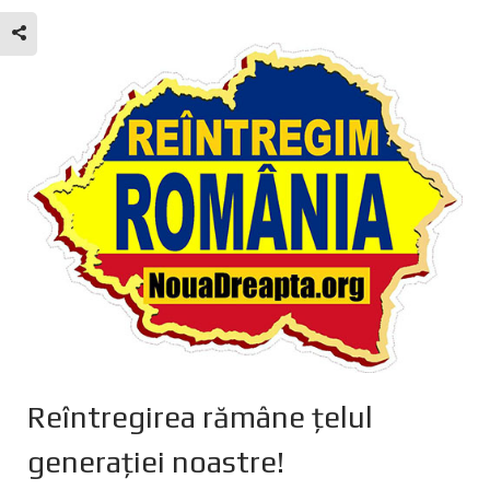
Reîntregirea rămâne țelul
generației noastre!