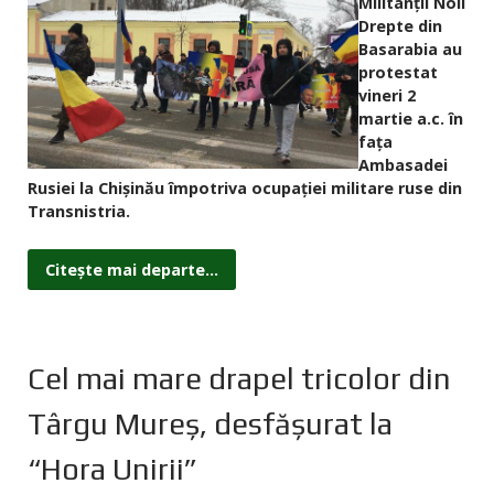
Militanții Noii
Drepte din
Basarabia au
protestat
vineri 2
martie a.c. în
fața
Ambasadei
Rusiei la Chișinău împotriva ocupației militare ruse din
Transnistria.
Citește mai departe...
Cel mai mare drapel tricolor din
Târgu Mureş, desfăşurat la
“Hora Unirii”