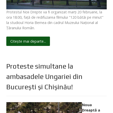
Protestul Noii Drepte va fi organizat marți 20 februarie, la
ora 18:00, față de redifuzarea filmului "120 bătăi pe minut"
la studioul Horia Bernea din cadrul Muzeului Național al
Țăranului Român.
Citește mai departe...
Proteste simultane la
ambasadele Ungariei din
București și Chișinău!
Noua
Dreaptă a