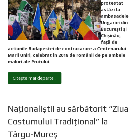
protestat
astăzi la
ambasadele
Ungariei din
București și
Chișinău,
față de
actiunile Budapestei de contracarare a Centenarului
Marii Uniri, celebrat în 2018 de românii de pe ambele
maluri ale Prutului.
Citește mai departe...
Naţionaliştii au sărbătorit “Ziua
Costumului Tradiţional” la
Târgu-Mureş