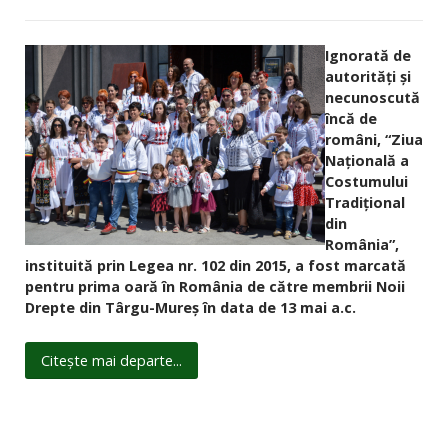
Ignorată de
autorități și
necunoscută
încă de
români, “Ziua
Naţională a
Costumului
Tradiţional
din
România”,
instituită prin Legea nr. 102 din 2015, a fost marcată
pentru prima oară în România de către membrii Noii
Drepte din Târgu-Mureş în data de 13 mai a.c.
Citește mai departe...