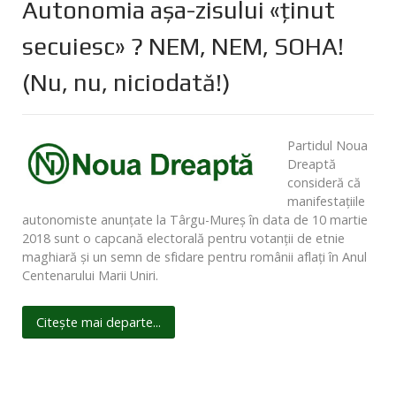
Autonomia aşa-zisului «ţinut
secuiesc» ? NEM, NEM, SOHA!
(Nu, nu, niciodată!)
Partidul Noua
Dreaptă
consideră că
manifestaţiile
autonomiste anunţate la Târgu-Mureş în data de 10 martie
2018 sunt o capcană electorală pentru votanţii de etnie
maghiară şi un semn de sfidare pentru românii aflaţi în Anul
Centenarului Marii Uniri.
Citește mai departe...