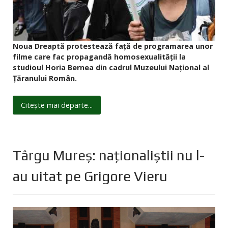
Noua Dreaptă protestează față de programarea unor
filme care fac propagandă homosexualității la
studioul Horia Bernea din cadrul Muzeului Național al
Țăranului Român.
Citește mai departe...
Târgu Mureş: naţionaliştii nu l-
au uitat pe Grigore Vieru