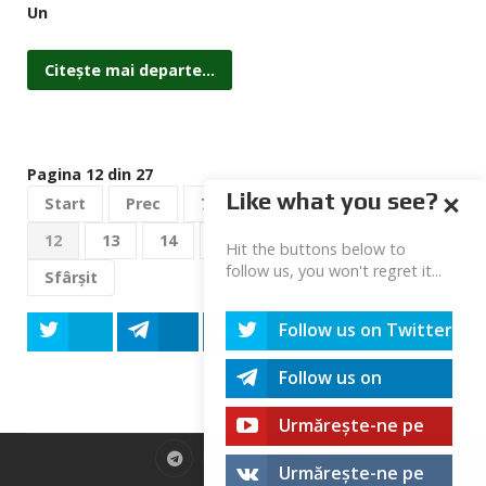
Un
Citește mai departe...
Pagina 12 din 27
Like what you see?
Start
Prec
7
8
9
10
11
12
13
14
15
16
Mai departe
Hit the buttons below to
follow us, you won't regret it...
Sfârșit
Follow us on Twitter
Tweet
Share
Share
Share
Share
Follow us on
Telegram
Urmărește-ne pe
youtube!
Urmărește-ne pe