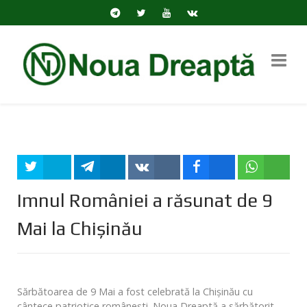
Tweet
Share
Share
Share
Share
Imnul României a răsunat de 9
Mai la Chișinău
Sărbătoarea de 9 Mai a fost celebrată la Chișinău cu
cântece patriotice românești. Noua Dreaptă a sărbătorit