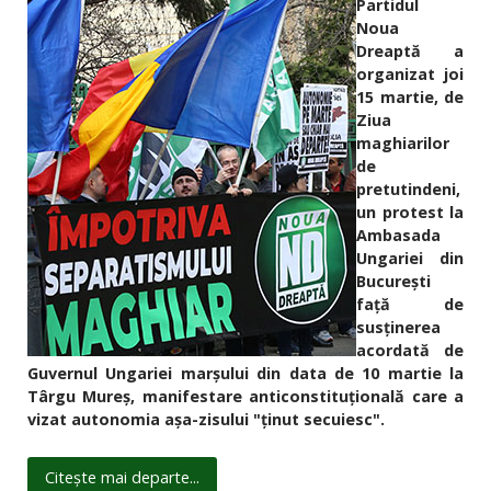
Partidul
Noua
Dreaptă a
organizat joi
15 martie, de
Ziua
maghiarilor
de
pretutindeni,
un protest la
Ambasada
Ungariei din
București
față de
susținerea
acordată de
Guvernul Ungariei marșului din data de 10 martie la
Târgu Mureș, manifestare anticonstituțională care a
vizat autonomia așa-zisului "ținut secuiesc".
Citește mai departe...