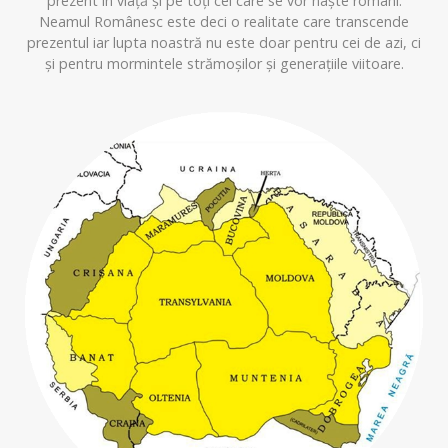
prezent în viață și pe toți cei care se vor naște români.
Neamul Românesc este deci o realitate care transcende
prezentul iar lupta noastră nu este doar pentru cei de azi, ci
și pentru mormintele strămoșilor și generațiile viitoare.