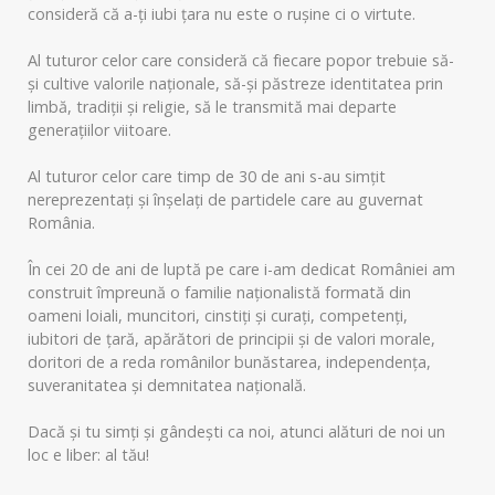
consideră că a-ți iubi țara nu este o rușine ci o virtute.
Al tuturor celor care consideră că fiecare popor trebuie să-
și cultive valorile naționale, să-și păstreze identitatea prin
limbă, tradiții și religie, să le transmită mai departe
generațiilor viitoare.
Al tuturor celor care timp de 30 de ani s-au simțit
nereprezentați și înșelați de partidele care au guvernat
România.
În cei 20 de ani de luptă pe care i-am dedicat României am
construit împreună o familie naționalistă formată din
oameni loiali, muncitori, cinstiți și curați, competenți,
iubitori de țară, apărători de principii și de valori morale,
doritori de a reda românilor bunăstarea, independența,
suveranitatea și demnitatea națională.
Dacă și tu simți și gândești ca noi, atunci alături de noi un
loc e liber: al tău!