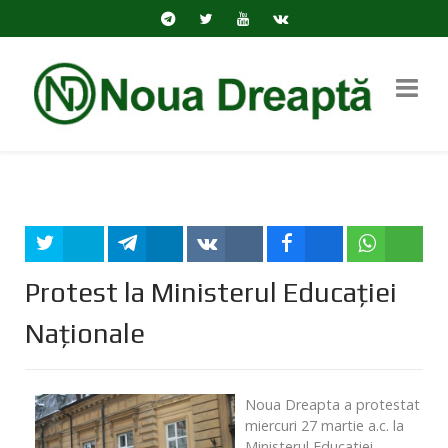
Tweet
Share
Share
Share
Share
Protest la Ministerul Educației
Naționale
Noua Dreapta a protestat
miercuri 27 martie a.c. la
Ministerul Educatiei