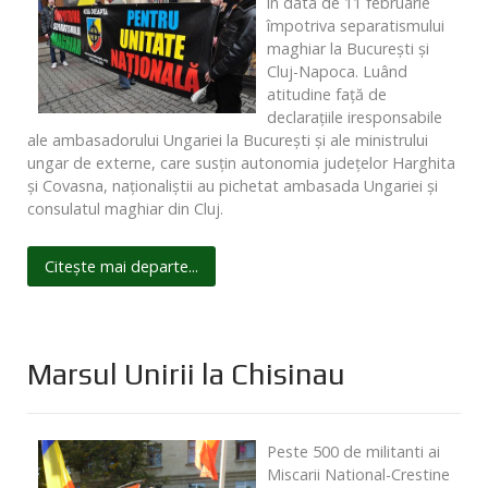
în data de 11 februarie
împotriva separatismului
maghiar la București și
Cluj-Napoca. Luând
atitudine față de
declarațiile iresponsabile
ale ambasadorului Ungariei la București și ale ministrului
ungar de externe, care susțin autonomia județelor Harghita
și Covasna, naționaliștii au pichetat ambasada Ungariei și
consulatul maghiar din Cluj.
Citește mai departe...
Marsul Unirii la Chisinau
Peste 500 de militanti ai
Miscarii National-Crestine