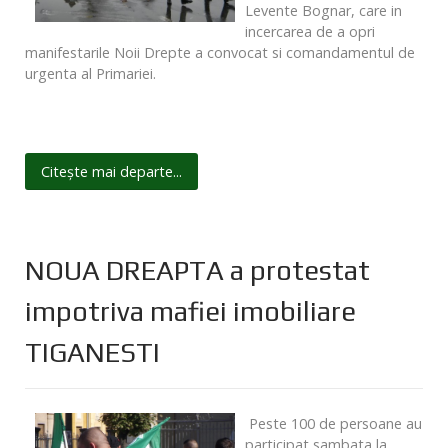
Levente Bognar, care in
incercarea de a opri
manifestarile Noii Drepte a convocat si comandamentul de
urgenta al Primariei.
Citește mai departe...
NOUA DREAPTA a protestat
impotriva mafiei imobiliare
TIGANESTI
Peste 100 de persoane au
participat sambata la