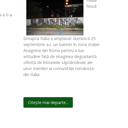
Filiala
Nouă
 a II-a
Dreapta Italia a amplasat duminică 25
septembrie a.c. un banner în zona staţiei
Anagnina din Roma pentru a lua
atitudine faţă de imaginea degradantă
oferită de întrunirile săptămânale ale
unor membri ai comunităţii româneşti
din Italia.
Citește mai departe...