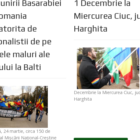
 unirii Basarabiei
1 Decembrie la
omania
Miercurea Ciuc, j
atorita de
Harghita
onalistii de pe
le maluri ale
lui la Balti
Decembrie la Miercurea Ciuc, ju
Harghita
 24 martie, circa 150 de
 al Mişcării Naţional-Creştine