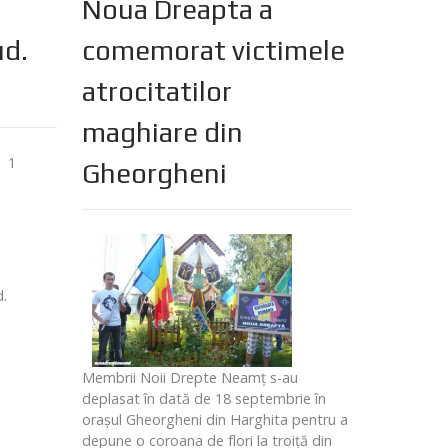
Noua Dreapta a
ud.
comemorat victimele
atrocitatilor
maghiare din
1
Gheorgheni
d.
Membrii Noii Drepte Neamţ s-au
deplasat în dată de 18 septembrie în
oraşul Gheorgheni din Harghita pentru a
depune o coroana de flori la troiţă din