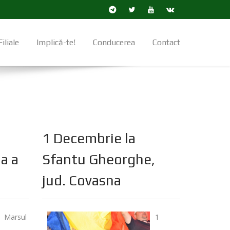
Filiale
Implică-te!
Conducerea
Contact
1 Decembrie la
a a
Sfantu Gheorghe,
jud. Covasna
Marsul
1