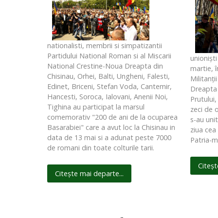
nationalisti, membrii si simpatizantii
Partidului National Roman si al Miscarii
unionişt
National Crestine-Noua Dreapta din
martie, î
Chisinau, Orhei, Balti, Ungheni, Falesti,
Militanţi
Edinet, Briceni, Stefan Voda, Cantemir,
Dreapta 
Hancesti, Soroca, Ialovani, Anenii Noi,
Prutului,
Tighina au participat la marsul
zeci de o
comemorativ "200 de ani de la ocuparea
s-au unit
Basarabiei" care a avut loc la Chisinau in
ziua cea 
data de 13 mai si a adunat peste 7000
Patria-
de romani din toate colturile tarii.
Citeșt
Citește mai departe...