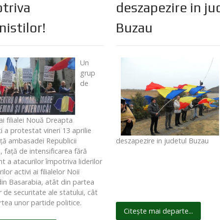
triva
deszapezire in ju
nistilor!
Buzau
Un
grup
de
i filialei Nouă Dreapta
 a protestat vineri 13 aprilie
deszapezire in judetul Buzau
faţă ambasadei Republicii
 faţă de intensificarea fără
 a atacurilor împotriva liderilor
lor activi ai filialelor Noii
in Basarabia, atât din partea
or de securitate ale statului, cât
rtea unor partide politice.
Citește mai departe...