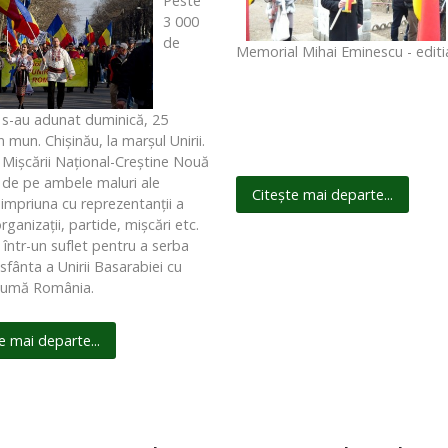
Peste
3 000
de
Memorial Mihai Eminescu - editia
i s-au adunat duminică, 25
n mun. Chişinău, la marşul Unirii.
i Mişcării Naţional-Creştine Nouă
de pe ambele maluri ale
Citește mai departe...
 impriuna cu reprezentanţii a
rganizaţii, partide, mişcări etc.
 într-un suflet pentru a serba
sfânta a Unirii Basarabiei cu
mumă România.
e mai departe...