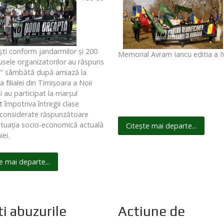
işti conform jandarmilor şi 200
Memorial Avram Iancu editia a I
sele organizatorilor au răspuns
t" sâmbătă după amiază la
filialei din Timişoara a Noii
i au participat la marşul
 împotriva întregii clase
, considerate răspunzătoare
ituaţia socio-economică actuală
Citește mai departe...
ei.
e mai departe...
ti abuzurile
Actiune de