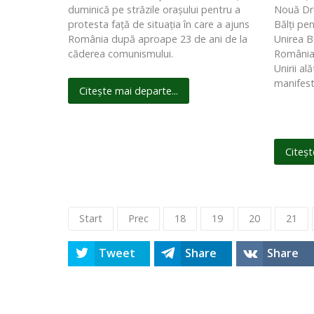
duminică pe străzile oraşului pentru a
Nouă Dre
protesta faţă de situaţia în care a ajuns
Bălţi pe
România după aproape 23 de ani de la
Unirea B
căderea comunismului.
România. 
Unirii al
manifest
Citește mai departe...
Citeșt
Start
Prec
18
19
20
21
Tweet
Share
Share