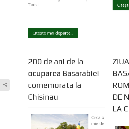
Tarist.
Citeșt
Citește mai departe...
200 de ani de la
ZIUA
ocuparea Basarabiei
BAS
comemorata la
ROM
Chisinau
DE 
LA 
Circa o
mie de