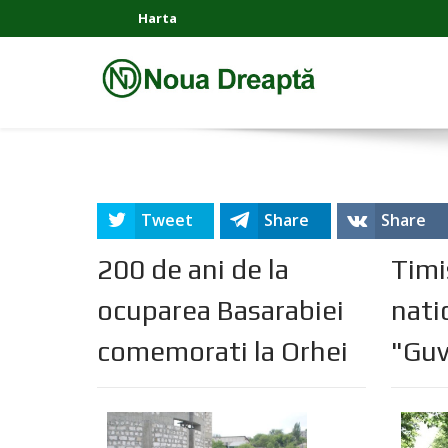
Harta
Tweet
Share
Share
200 de ani de la
Timi
ocuparea Basarabiei
nati
comemorati la Orhei
"Guv