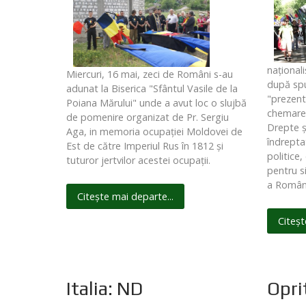
naţional
Miercuri, 16 mai, zeci de Români s-au
după spu
adunat la Biserica "Sfântul Vasile de la
"prezen
Poiana Mărului" unde a avut loc o slujbă
chemarea 
de pomenire organizat de Pr. Sergiu
Drepte ş
Aga, in memoria ocupaţiei Moldovei de
îndreptat
Est de către Imperiul Rus în 1812 şi
politice
tuturor jertvilor acestei ocupaţii.
pentru s
a Români
Citește mai departe...
Citeșt
Italia: ND
Opri