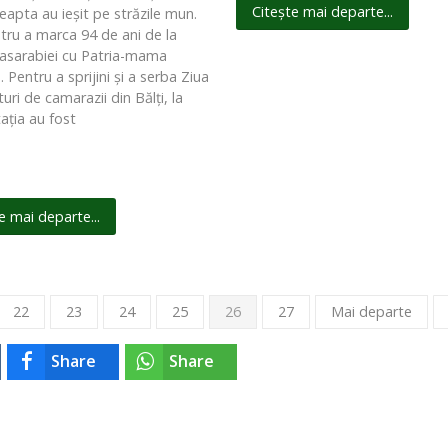
Citește mai departe...
apta au ieşit pe străzile mun.
ntru a marca 94 de ani de la
asarabiei cu Patria-mama
Pentru a sprijini şi a serba Ziua
ături de camarazii din Bălţi, la
aţia au fost
e mai departe...
22
23
24
25
26
27
Mai departe
Share
Share