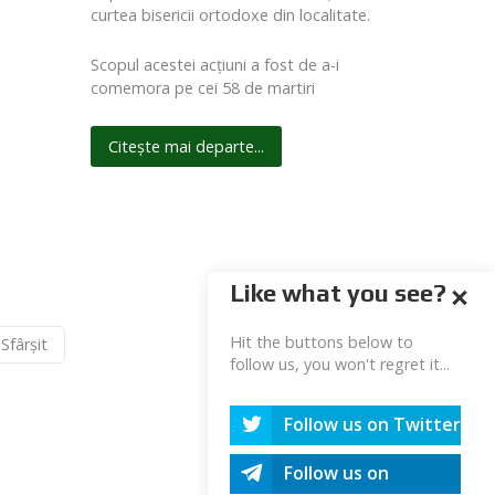
curtea bisericii ortodoxe din localitate.
Scopul acestei acţiuni a fost de a-i
comemora pe cei 58 de martiri
Citește mai departe...
Like what you see?
Hit the buttons below to
Sfârșit
Pagina 26 din 27
follow us, you won't regret it...
Follow us on Twitter
Follow us on