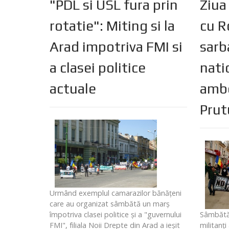
"PDL si USL fura prin
Ziua
rotatie": Miting si la
cu R
Arad impotriva FMI si
sarb
a clasei politice
nati
actuale
ambe
Prutu
Urmând exemplul camarazilor bănăţeni
care au organizat sâmbătă un marş
împotriva clasei politice şi a "guvernului
Sâmbătă,
FMI", filiala Noii Drepte din Arad a ieşit
militanţi