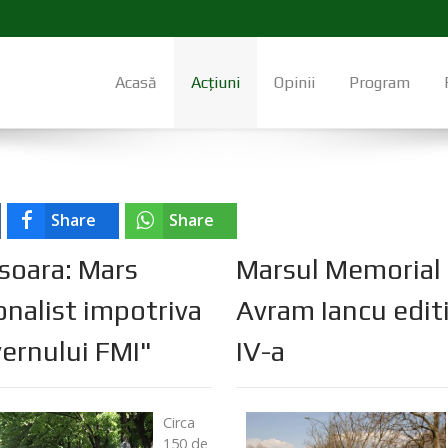
Acasă
Acțiuni
Opinii
Program
Share
Share
soara: Mars
Marsul Memorial
onalist impotriva
Avram Iancu editi
ernului FMI"
IV-a
Circa
150 de