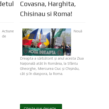
detul
Covasna, Harghita,
Chisinau si Roma!
Actiune
Nouă
de
Dreapta a sărbătorit şi anul acesta Ziua
Naţională atât în România, la Sfântu
Gheorghe, Miercurea Ciuc şi Chişinău,
cât şi în diaspora, la Roma.
Citește mai departe...